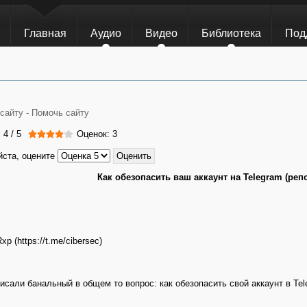
Главная
Аудио
Видео
Библиотека
Под
сайту -
Помочь сайту
:
4
/
5
Оценок: 3
ста, оцените
Как обезопасить ваш аккаунт на Telegram (реп
xp (https://t.me/cibersec)
исали банальный в общем то вопрос: как обезопасить свой аккаунт в Te