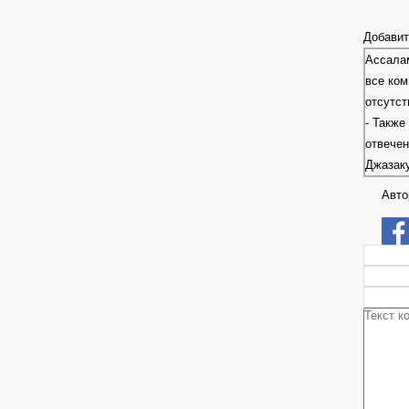
Добавит
Ассалам
все ком
отсутст
- Также
отвече
Джазак
Авто