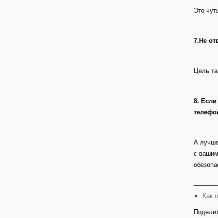
Это чут
7.Не от
Цель та
8. Если
телефо
А лучше
с вашим
обезопа
___
Как 
Поделит