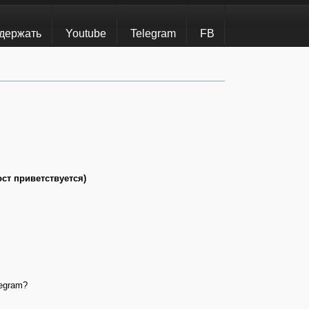
держать
Youtube
Telegram
FB
ост приветствуется)
legram?