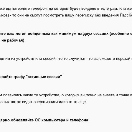
же вы потеряете телефон, на котором будет войдено в телеграм, или же 
иков) - то они не смогут посмотреть вашу переписку без введения ПассК
ите ваш логин войденным как минимум на двух сессиях (особенно е
 не рабочая)
одним из устройств или сессий что то случится - то вы сможете перезай
еряйте графу "активные сессии"
м появились какие то устройства, о которых вы точно не знаете и точно к
ваших чатах сидят оперативники или кто то еще
улярно обновляйте ОС компьютера и телефона