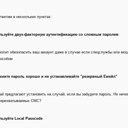
ответим в нескольких пунктах:
ользуйте двух-факторную аутентификацию со сложным паролем
волит обезопасить ваш аккаунт даже в случае если спецслужбы или мош
пособом
омните пароль хорошо и не устанавливайте "резервный Емейл"
ail предлагают установить на случай, если вы забудете пароль. Но ниче
 перехватываемых СМС?
льзуйте Local Passcode