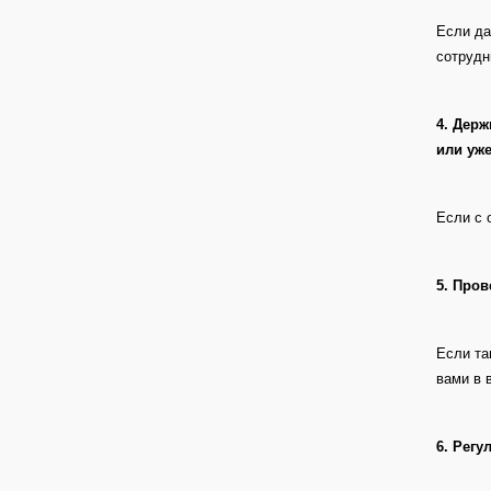
Если да
сотрудн
4. Держ
или уже
Если с 
5. Пров
Если та
вами в 
6. Рег