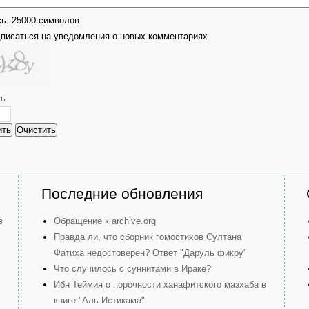
сь:
25000
символов
писаться на уведомления о новых комментариях
ть
ить
Очистить
Последние обновления
в
Обращение к archive.org
Правда ли, что сборник гомостихов Султана
Фатиха недостоверен? Ответ "Даруль фикру"
Что случилось с суннитами в Ираке?
Ибн Теймия о порочности ханафитского мазхаба в
книге "Аль Истикама"