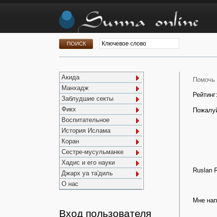
Акида
Помочь 
Манхадж
Рейтинг
Заблудшие секты
Фикх
Пожалуй
Воспитательное
История Ислама
Коран
Сестре-мусульманке
Хадис и его науки
Ruslan R
Джарх уа та'диль
О нас
Мне нап
Вход пользователя