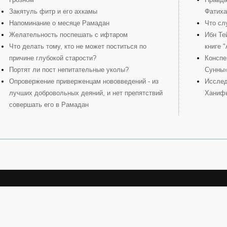
Закятуль фитр и его ахкамы
Фатиха
Напоминание о месяце Рамадан
Что сл
Желательность поспешать с ифтаром
Ибн Те
Что делать тому, кто не может поститься по
книге 
причине глубокой старости?
Конспе
Портят ли пост непитательные уколы?
Сунны
Опровержение приверженцам нововведений - из
Исслед
лучших добровольных деяний, и нет препятствий
Ханиф
совершать его в Рамадан