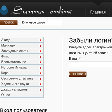
Главная
Забыли логин
Акида
Манхадж
Введите адрес электронной
Заблудшие секты
логином к учетной записи.
Фикх
E-mail
*
Воспитательное
История Ислама
Коран
ОТПРАВИТЬ
Сестре-мусульманке
Хадис и его науки
Джарх уа та'диль
О нас
Вход пользователя