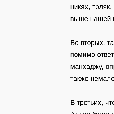
никях, толяк
выше нашей к
Во вторых, т
помимо ответ
манхаджу, оп
также немало
В третьих, ч