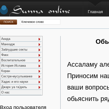
Главная
Акида
Обь
Манхадж
Заблудшие секты
Фикх
Воспитательное
Ассаламу але
История Ислама
Коран
Приносим наш
Сестре-мусульманке
Хадис и его науки
ваши вопросы
Джарх уа та'диль
О нас
обьяснить ря
Вход пользователя