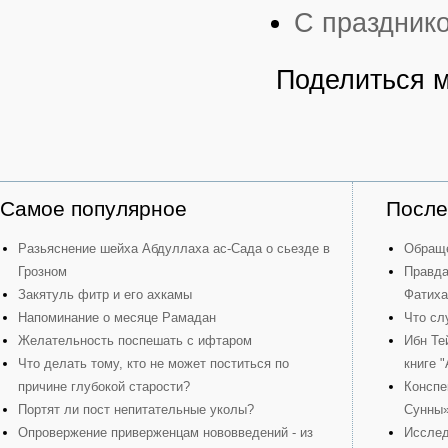
С праздник
Поделиться 
Самое популярное
После
Разьяснение шейха Абдуллаха ас-Сада о сьезде в
Обраще
Грозном
Правда
Закятуль фитр и его ахкамы
Фатиха
Напоминание о месяце Рамадан
Что сл
Желательность поспешать с ифтаром
Ибн Те
Что делать тому, кто не может поститься по
книге 
причине глубокой старости?
Конспе
Портят ли пост непитательные уколы?
Сунны
Опровержение приверженцам нововведений - из
Исслед