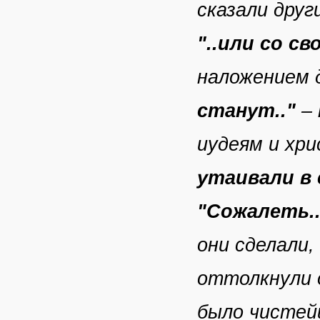
сказали друг
"..или со с
наложением д
станут.."
–
иудеям и хр
утаивали в 
"Сожалеть.
они сделали,
оттолкнули о
было чистей