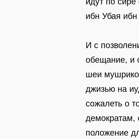
идут по сире
ибн Убая ибн
И с позволен
обещание, и 
шеи мушриков
джизью на иу
сожалеть о т
демократам, 
положение дл