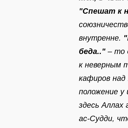
"Спешат к н
союзничестве
внутренне.
"
беда.."
– то 
к неверным т
кафиров над
положение у 
здесь Аллах
ас-Судди, чт