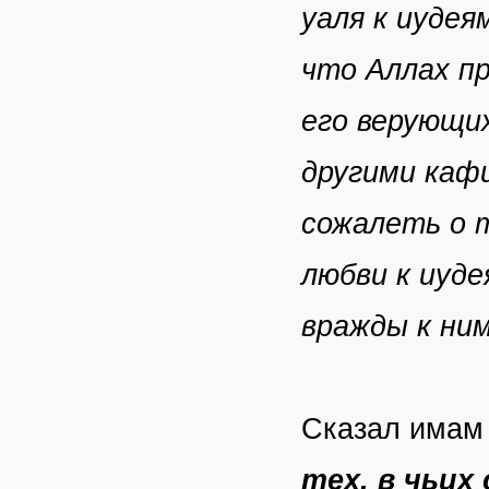
уаля к иудея
что Аллах п
его верующи
другими каф
сожалеть о т
любви к иуде
вражды к ним
Сказал имам
тех, в чьих 