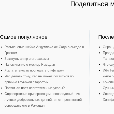
Поделиться 
Самое популярное
После
Разьяснение шейха Абдуллаха ас-Сада о сьезде в
Обраще
Грозном
Правда
Закятуль фитр и его ахкамы
Фатиха
Напоминание о месяце Рамадан
Что сл
Желательность поспешать с ифтаром
Ибн Те
Что делать тому, кто не может поститься по
книге 
причине глубокой старости?
Конспе
Портят ли пост непитательные уколы?
Сунны
Опровержение приверженцам нововведений - из
Исслед
лучших добровольных деяний, и нет препятствий
Ханиф
совершать его в Рамадан