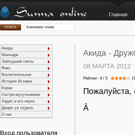
Главная
Акида
Акида -
Дружб
Манхадж
Заблудшие секты
08 МАРТА 2012
Фикх
Воспитательное
Рейтинг:
4
/
5
О
История Ислама
Коран
Пожалуйста, 
Сестре-мусульманке
Хадис и его науки
Â
Джарх уа та'диль
О нас
Вход пользователя