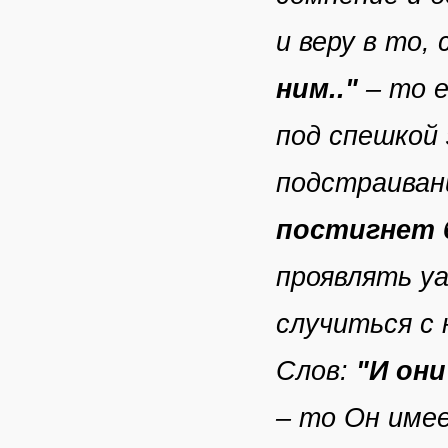
и веру в то,
ним.."
– то е
под спешкой 
подстраиван
постигнет 
проявлять уа
случиться с 
Слов:
"И он
– то Он име