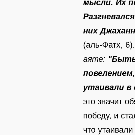
мысли. Их 
Разгневался
них Джаханн
(аль-Фатх, 6).
аяте:
"Быть
повелением,
утаивали в 
это значит о
победу, и ст
что утаивали