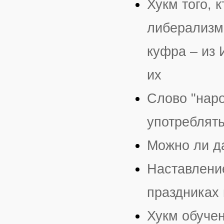
Хукм того, 
либерализм,
куфра – из 
их
Слово "наро
употреблять
Можно ли д
Наставлени
праздниках
Хукм обуче