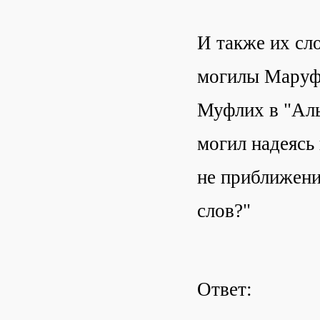
И также их сл
могилы Маруфа
Муфлих в "Аль
могил надеясь
не приближени
слов?"
Ответ: