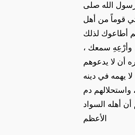
رسول الله صلى
تي قوماً من أهل
 هم أطاعوك لذلك
 وأرْعِهِ سمعك
ه أن لا يدعوهم
ا يهمه في دينه
، واستحلالهم دم
أن أهله السواد
الأعظم