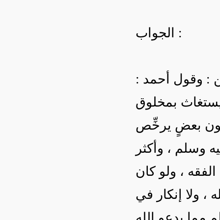
الجواب :
ين : وقول أحمد
 يستغاث بمخلوق
،  بعضٍ يرخِّص
ه وسلم ، وأكثر
لفقه ، ولو كان
، ولا إنكار في
 مما يدعو الله