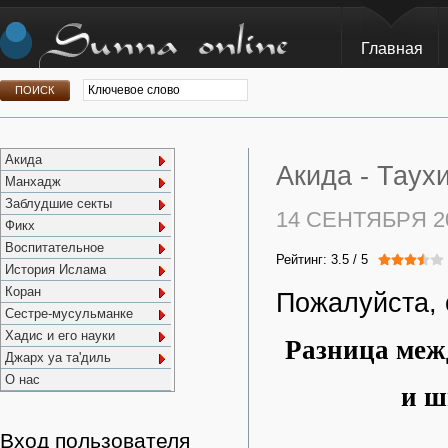
Главная
Акида
Акида -
Таухи
Манхадж
Заблудшие секты
14 СЕНТЯБРЯ 2
Фикх
Воспитательное
Рейтинг:
3.5
/
5
История Ислама
Коран
Пожалуйста, 
Сестре-мусульманке
Хадис и его науки
Разница меж
Джарх уа та'диль
О нас
и ш
Вход пользователя