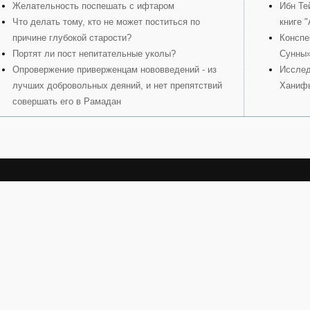
Желательность поспешать с ифтаром
Ибн Те
Что делать тому, кто не может поститься по
книге 
причине глубокой старости?
Конспе
Портят ли пост непитательные уколы?
Сунны
Опровержение приверженцам нововведений - из
Исслед
лучших добровольных деяний, и нет препятствий
Ханиф
совершать его в Рамадан