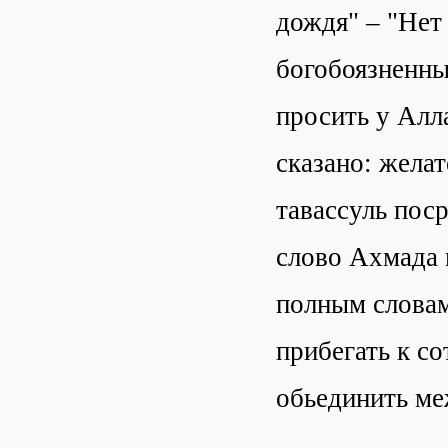
дождя" – "Нет
богобоязненн
просить у Алл
сказано: жела
тавассуль пос
слово Ахмада 
полным словам 
прибегать к с
обьединить ме