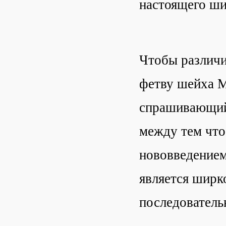
настоящего ши
Чтобы различи
фетву шейха М
спрашивающий 
между тем что
нововведением 
является ширк
последователь