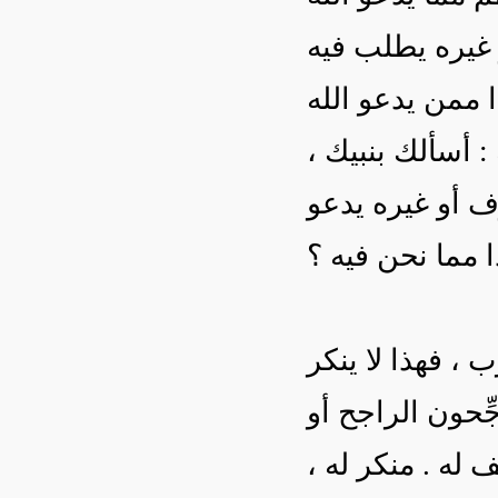
 غيره يطلب فيه
ا ممن يدعو الله
ه : أسألك بنبيك
ف أو غيره يدعو
 ، فهذا لا ينكر
ِّحون الراجح أو
ف له . منكر له