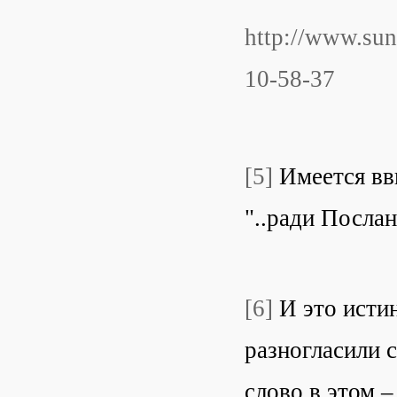
http://www.sun
10-58-37
[5]
Имеется вви
"..ради Послан
[6]
И это истин
разногласили 
слово в этом –