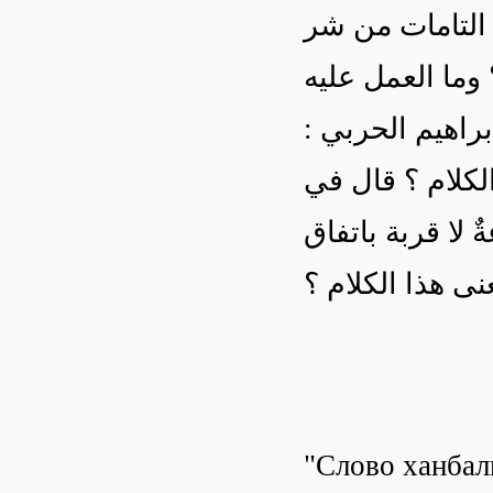
 التامات من شر
 وما العمل عليه
إبراهيم الحربي
الكلام ؟ قال في
ٌ لا قربة باتفاق
عنى هذا الكلام ؟
"Слово ханбал