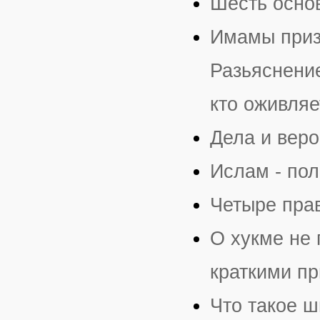
Шесть осно
Имамы приз
Разьяснени
кто оживля
Дела и вер
Ислам - пол
Четыре пра
О хукме не 
краткими п
Что такое ш