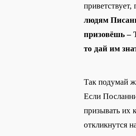
приветствует, 
людям Писани
призовёшь – Т
то дай им зна
Так подумай ж
Если Посланни
призывать их к
откликнутся на