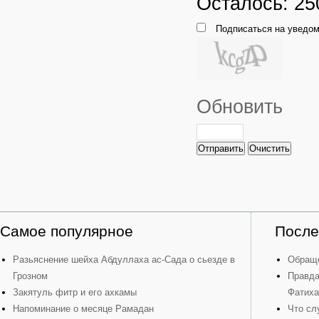
Осталось:
25
Подписаться на уведом
Обновить
Отправить
Очистить
Самое популярное
После
Разьяснение шейха Абдуллаха ас-Сада о сьезде в
Обраще
Грозном
Правда
Закятуль фитр и его ахкамы
Фатиха
Напоминание о месяце Рамадан
Что сл