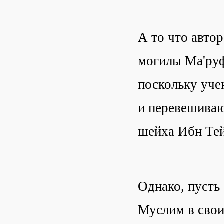
А то что автор
могилы Ма'руф
поскольку уче
и перевешиваю
шейха Ибн Тей
Однако, пусть 
Муслим в свои