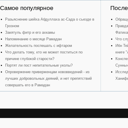
Самое популярное
После
Разьяснение шейха Абдуллаха ас-Сада о сьезде в
Обраще
Грозном
Правда
Закятуль фитр и его ахкамы
Фатиха
Напоминание о месяце Рамадан
Что сл
Желательность поспешать с ифтаром
Ибн Те
Что делать тому, кто не может поститься по
книге 
причине глубокой старости?
Конспе
Портят ли пост непитательные уколы?
Сунны
Опровержение приверженцам нововведений - из
Исслед
лучших добровольных деяний, и нет препятствий
Ханиф
совершать его в Рамадан