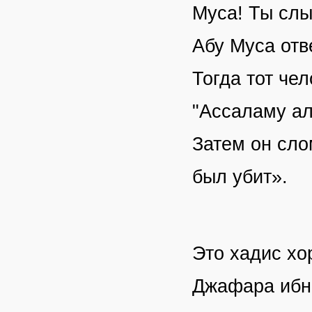
Абу Муса отв
Тогда тот че
"Ассаламу ал
Затем он сло
был убит».
Это хадис хо
Джафара ибн