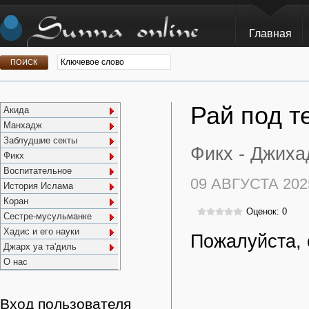
Главная
Рай под т
Акида
Манхадж
Заблудшие секты
Фикх -
Джиха
Фикх
Воспитательное
09 АВГУСТА 202
История Ислама
Коран
Оценок: 0
Сестре-мусульманке
Хадис и его науки
Пожалуйста, 
Джарх уа та'диль
О нас
Вход пользователя