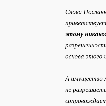
Слова Посланн
приветствуе
этому никако
разрешенности
основа этого 
А имущество м
не разрешаетс
сопровождает 