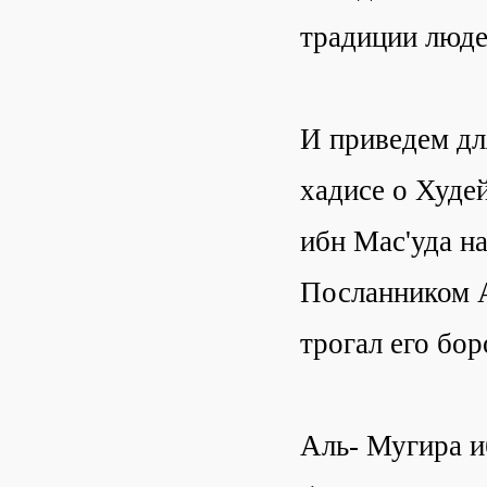
традиции люде
И приведем дл
хадисе о Худе
ибн Мас'уда на
Посланником А
трогал его бор
Аль- Мугира и