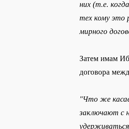
них (т.е. ког
тех кому это 
мирного догово
Затем имам И
договора межд
"Что же касае
заключают с н
удерживаться 