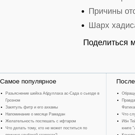
Причины от
Шарх хадиса
Поделиться 
Самое популярное
После
Разьяснение шейха Абдуллаха ас-Сада о сьезде в
Обраще
Грозном
Правда
Закятуль фитр и его ахкамы
Фатиха
Напоминание о месяце Рамадан
Что сл
Желательность поспешать с ифтаром
Ибн Те
Что делать тому, кто не может поститься по
книге 
причине глубокой старости?
Конспе