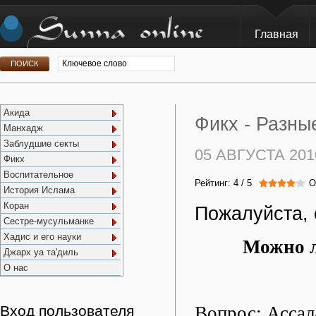
Главная
Акида
Фикх -
Разны
Манхадж
Заблудшие секты
05 АВГУСТА 201
Фикх
Воспитательное
Рейтинг:
4
/
5
О
История Ислама
Коран
Пожалуйста, 
Сестре-мусульманке
Хадис и его науки
Можно л
Джарх уа та'диль
О нас
Вопрос: Ассал
Вход пользователя