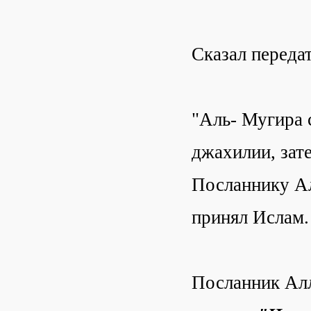
Сказал переда
"Аль- Мугира 
джахилии, зат
Посланнику Алл
принял Ислам.
Посланник Алл