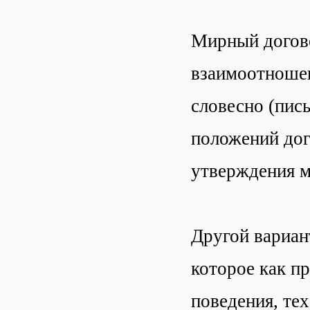
Мирный договор (عقد الأمان), или состоян
взаимоотношен
словесно (пис
положений дог
утверждения м
Другой вариан
которое как п
поведения, те