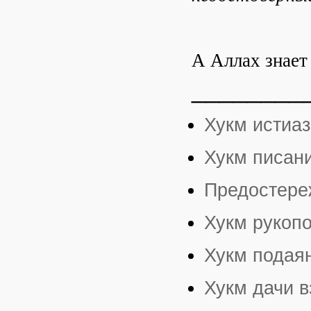
А Аллах знает
________
Хукм истиаз
Хукм писан
Предостереж
Хукм рукопо
Хукм подая
Хукм дачи в