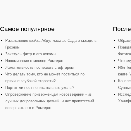
Самое популярное
После
Разьяснение шейха Абдуллаха ас-Сада о сьезде в
Обраще
Грозном
Правда
Закятуль фитр и его ахкамы
Фатиха
Напоминание о месяце Рамадан
Что сл
Желательность поспешать с ифтаром
Ибн Те
Что делать тому, кто не может поститься по
книге 
причине глубокой старости?
Конспе
Портят ли пост непитательные уколы?
Сунны
Опровержение приверженцам нововведений - из
Исслед
лучших добровольных деяний, и нет препятствий
Ханиф
совершать его в Рамадан