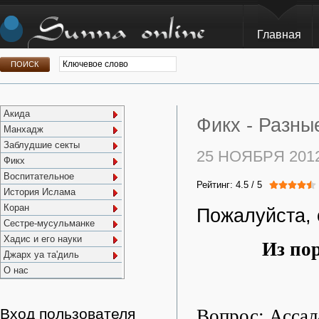
Главная
Акида
Фикх -
Разны
Манхадж
Заблудшие секты
25 НОЯБРЯ 201
Фикх
Воспитательное
Рейтинг:
4.5
/
5
История Ислама
Коран
Пожалуйста, 
Сестре-мусульманке
Хадис и его науки
Из по
Джарх уа та'диль
О нас
Вопрос: Ассал
Вход пользователя