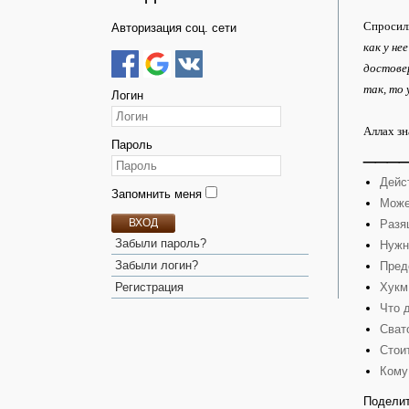
Спросили
Авторизация соц. сети
как у не
достовер
так, то
Логин
Аллах зн
Пароль
___
Дейс
Запомнить меня
Може
ВХОД
Разя
Забыли пароль?
Нужн
Забыли логин?
Пред
Хукм
Регистрация
Что 
Сват
Стои
Кому
Поделит