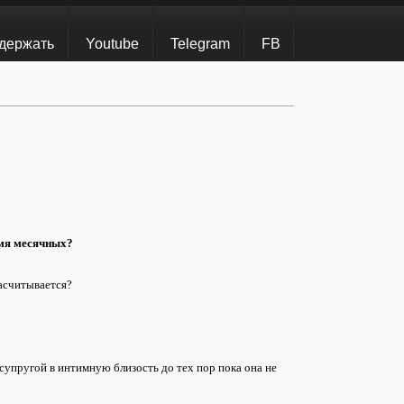
держать
Youtube
Telegram
FB
емя месячных?
засчитывается?
 супругой в интимную близость до тех пор пока она не