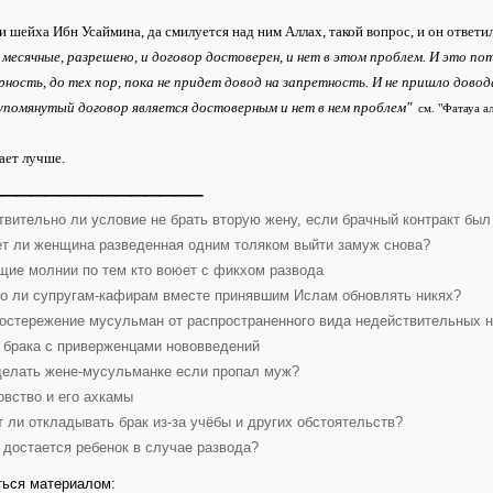
 шейха Ибн Усаймина, да смилуется над ним Аллах, такой вопрос, и он ответи
е месячные, разрешено, и договор достоверен, и нет в этом проблем. И это по
ность, до тех пор, пока не придет довод на запретность. И не пришло довода
 упомянутый договор является достоверным и нет в нем проблем"
см. "Фатауа ал
ает лучше.
_______________
твительно ли условие не брать вторую жену, если брачный контракт был
т ли женщина разведенная одним толяком выйти замуж снова?
щие молнии по тем кто воюет с фикхом развода
о ли супругам-кафирам вместе принявшим Ислам обновлять никях?
остережение мусульман от распространенного вида недействительных н
 брака с приверженцами нововведений
делать жене-мусульманке если пропал муж?
овство и его ахкамы
т ли откладывать брак из-за учёбы и других обстоятельств?
 достается ребенок в случае развода?
ься материалом: