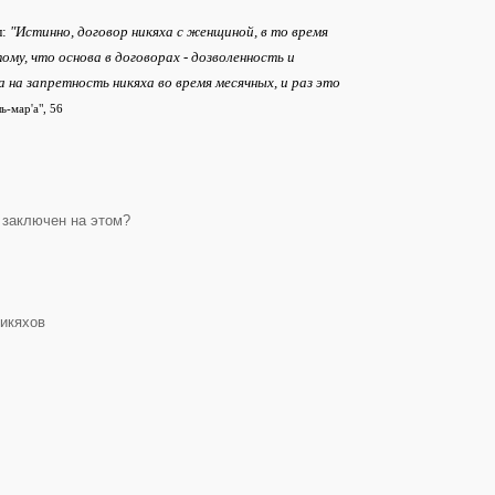
л:
"Истинно, договор никяха с женщиной, в то время
тому, что основа в договорах - дозволенность и
 на запретность никяха во время месячных, и раз это
ь-мар'а", 56
 заключен на этом?
икяхов