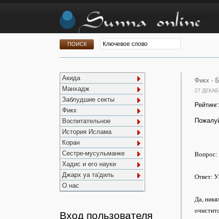
Акида
Фикх -
Б
Манхадж
27 ДЕКАБ
Заблудшие секты
Рейтинг
Фикх
Пожалуй
Воспитательное
История Ислама
Коран
Сестре-мусульманке
Вопрос: 
Хадис и его науки
Джарх уа та'диль
Ответ: У
О нас
Да, никя
очиститс
Вход пользователя