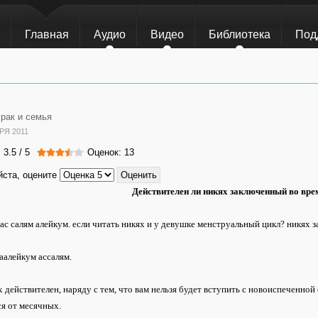
Главная
Аудио
Видео
Библиотека
Под
рак и семья
РЯ 2011
:
3.5
/
5
Оценок: 13
ста, оцените
Действителен ли никях заключенный во вр
ас салям алейкум. если читать никях и у девушке менструальный цикл? никях 
аалейкум ассалям.
х действителен, наряду с тем, что вам нельзя будет вступить с новоиспеченной
я от месячных.