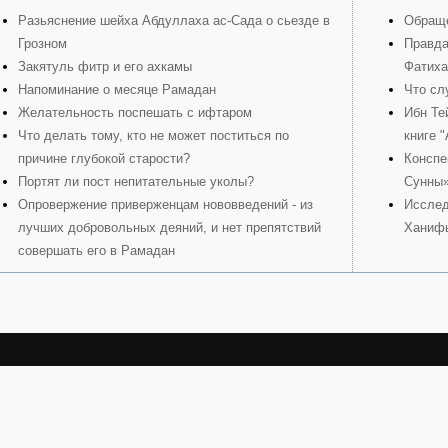
Разьяснение шейха Абдуллаха ас-Сада о сьезде в
Обраще
Грозном
Правда
Закятуль фитр и его ахкамы
Фатиха
Напоминание о месяце Рамадан
Что сл
Желательность поспешать с ифтаром
Ибн Те
Что делать тому, кто не может поститься по
книге 
причине глубокой старости?
Конспе
Портят ли пост непитательные уколы?
Сунны
Опровержение приверженцам нововведений - из
Исслед
лучших добровольных деяний, и нет препятствий
Ханиф
совершать его в Рамадан