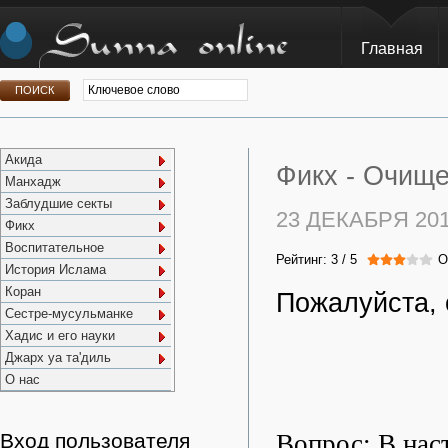
Главная
Акида
Фикх -
Очище
Манхадж
Заблудшие секты
23 ДЕКАБРЯ 20
Фикх
Воспитательное
Рейтинг:
3
/
5
О
История Ислама
Коран
Пожалуйста, 
Сестре-мусульманке
Хадис и его науки
Джарх уа та'диль
О нас
Вопрос: В нас
Вход пользователя