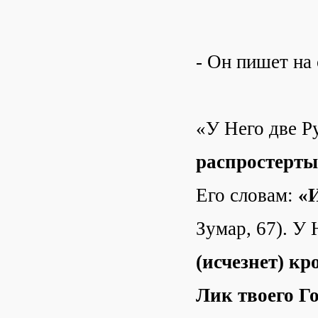
- Он пишет на 
«У Него две Р
распростерты
Его словам:
«И
Зумар, 67). У 
(исчезнет) кр
Лик твоего Г