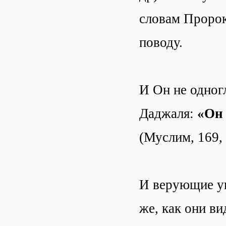
словам Пророка
поводу.
И Он не одног
Даджаля:
«Он 
(Муслим, 169, 
И верующие ув
же, как они в