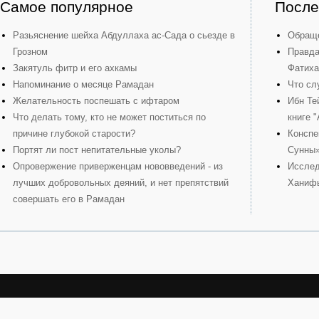
Самое популярное
После
Разьяснение шейха Абдуллаха ас-Сада о сьезде в
Обраще
Грозном
Правда
Закятуль фитр и его ахкамы
Фатиха
Напоминание о месяце Рамадан
Что сл
Желательность поспешать с ифтаром
Ибн Те
Что делать тому, кто не может поститься по
книге 
причине глубокой старости?
Конспе
Портят ли пост непитательные уколы?
Сунны
Опровержение приверженцам нововведений - из
Исслед
лучших добровольных деяний, и нет препятствий
Ханиф
совершать его в Рамадан