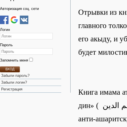
Авторизация соц. сети
Отрывки из кн
главного толк
Логин
его акыду, и у
Пароль
будет милости
Запомнить меня
ВХОД
Забыли пароль?
Забыли логин?
Регистрация
Книга имама а
дин» ( التبصير في معالم الدين ) является кладом, раскрывающим его
анти-ашаритск