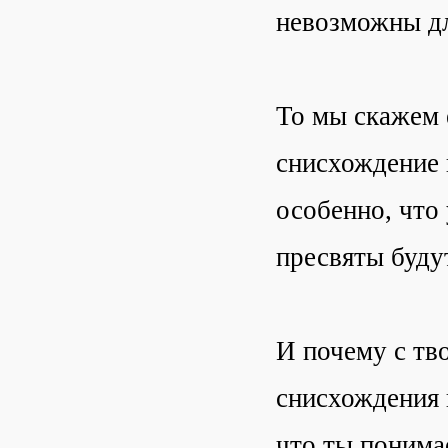
невозможны дл
То мы скажем е
снисхождение 
особенно, что
пресвяты буду
И почему с тв
снисхождения 
что ты понима