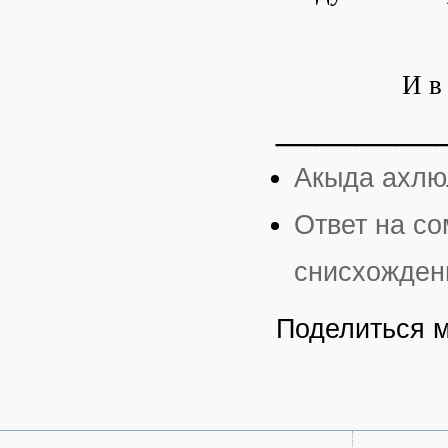
И в
________
Акыда ахлюл
Ответ на с
снисхожден
Поделиться 