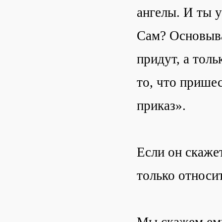
ангелы. И ты у
Сам? Основыва
придут, а толь
то, что пришес
приказ».
Если он скажет
только относи
Мы скажем ему