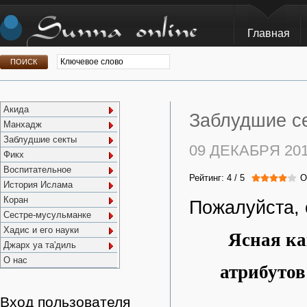
Главная
Акида
Заблудшие се
Манхадж
Заблудшие секты
09 ДЕКАБРЯ 20
Фикх
Воспитательное
Рейтинг:
4
/
5
О
История Ислама
Коран
Пожалуйста, 
Сестре-мусульманке
Хадис и его науки
Ясная ка
Джарх уа та'диль
О нас
атрибутов
Вход пользователя