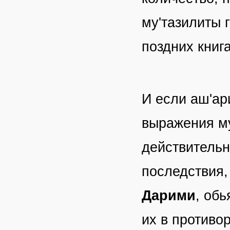
му'тазилиты г
поздних книг
И если аш'ар
выражения му
действитель
последствия,
Дарими
, об
их в противо