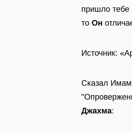
пришло тебе 
то
Он
отличае
Источник: «А
Сказал Има
"Опровержен
Джахма
: