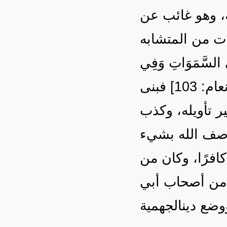
ة، وهو غائب عن
ات من المتشابه
: 11] {وَهُوَ اللَّهُ فِي السَّمَوَاتِ وَفِي
الأَرْضِ} [الأنعام: 3] {لا تُدْرِكُهُ الأَبْصَارُ وَهُوَ يُدْرِكُ الأَبْصَارَ} [الأنعام: 103] فبنى
قرآن على غير تأويله، وكذب
وصف الله بشيء
فرًا، وكان من
ل من أصحاب أبي