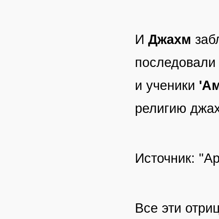
И
Джахм
заб
последовали 
и ученики
'Ам
религию джах
Источник: "Ар
Все эти отри