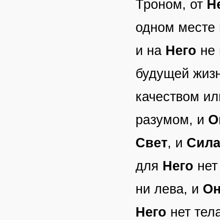
Троном, от
Н
одном месте п
и на
Него
не 
будущей жиз
качеством ил
разумом, и
О
Свет
, и
Сил
для
Него
нет 
ни лева, и
О
Него
нет тел