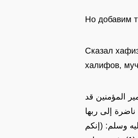
Но добавим 
Сказал хафи
халифов, му
مير المؤمنين قد
 ناضرة إلى ربها
 الله عليه وسلم: (إنكم