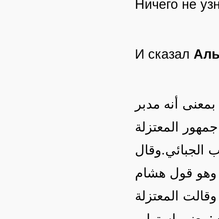
Ничего не уз
И сказал
Аль
بمعنى أنه مدبر
جمهور المعتزلة
ب الجبائي.وقال
، وهو قول هشام
وقالت المعتزلة