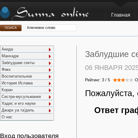
Главная
Акида
Заблудшие се
Манхадж
Заблудшие секты
06 ЯНВАРЯ 202
Фикх
Воспитательное
Рейтинг:
3
/
5
О
История Ислама
Коран
Пожалуйста, 
Сестре-мусульманке
Хадис и его науки
Ответ гра
Джарх уа та'диль
О нас
Вход пользователя