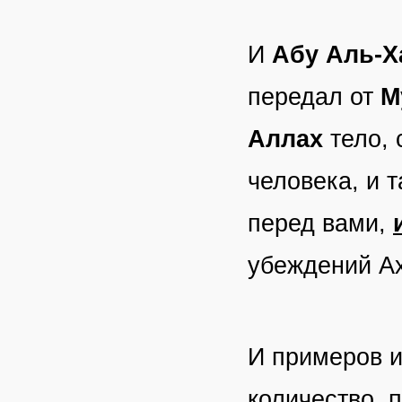
И
Абу Аль-Х
передал от
М
Аллах
тело, 
человека, и 
перед вами,
убеждений А
И примеров и
количество, 