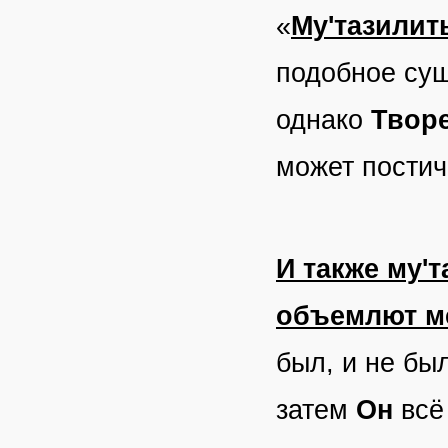
«
Му'тазилит
подобное су
однако
Твор
может пости
И также му'
объемлют м
был, и не бы
затем
Он
всё 