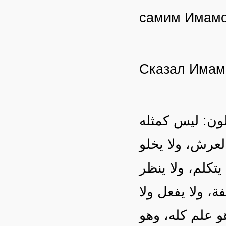
самим Имам
Сказал Има
قولون: ليس كمثله
عرش، ولا يخلو
تكلم، ولا ينظر
ة، ولا يفعل ولا
هو علم كله، وهو