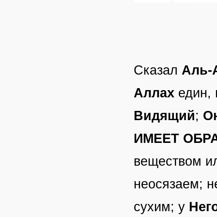
Сказал
Аль-
Аллах
един, 
Видящий
;
О
ИМЕЕТ ОБР
веществом ил
неосязаем; н
сухим; у
Нег