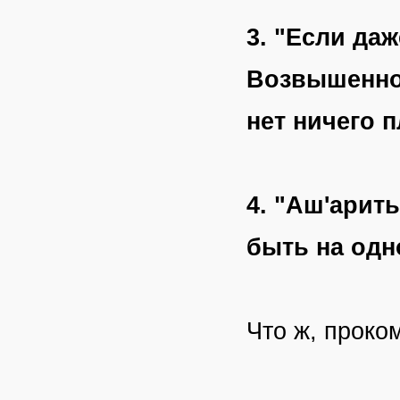
3. "Если да
Возвышеннос
нет ничего п
4. "Аш'арит
быть на одн
Что ж, проко