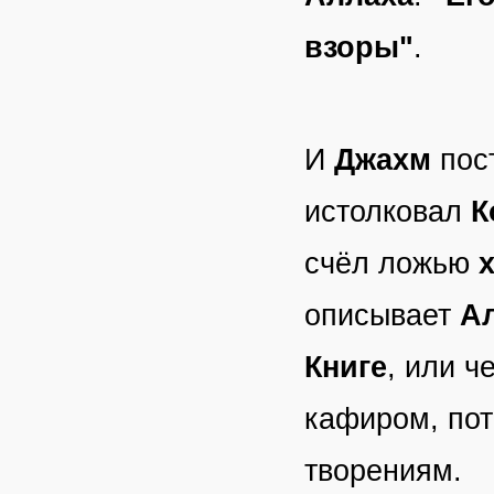
взоры"
.
И
Джахм
пост
истолковал
К
счёл ложью
описывает
А
Книге
, или 
кафиром, по
творениям.