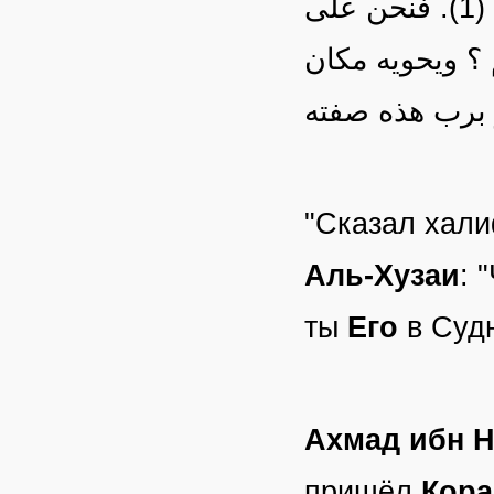
ترون ربكم كما ترون هذا القمر لا تضامون في رؤيته) (1). فنحن على
 ؟ ويحويه مكان
ر برب هذه صفته
"Сказал хал
Аль-Хузаи
: 
ты
Его
в Суд
Ахмад ибн 
пришёл
Кора