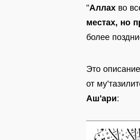
"
Аллах
во вс
местах, но п
более поздни
Это описани
от му'тазили
Аш'ари
: