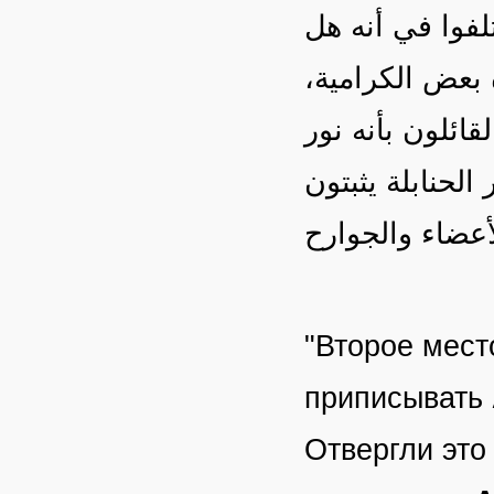
لفوا في أنه هل
 بعض الكرامية
قائلون بأنه نور
الحنابلة يثبتون
"Второе мест
приписывать
Отвергли это