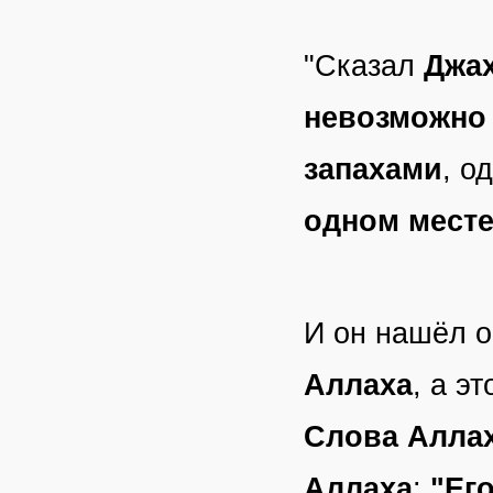
"Сказал
Джа
невозможно 
запахами
, о
одном месте
И он нашёл о
Аллаха
, а э
Слова Алла
Аллаха
:
"Ег