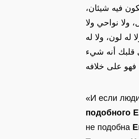
يكون فيه شيئان
 ولا نواحي ولا
 له لون، ولا له
 قلبك أنه شيء
فهو على خلافه
«И если люди
подобного 
не подобна
Е