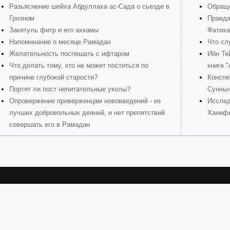
Разьяснение шейха Абдуллаха ас-Сада о сьезде в
Обраще
Грозном
Правда
Закятуль фитр и его ахкамы
Фатиха
Напоминание о месяце Рамадан
Что сл
Желательность поспешать с ифтаром
Ибн Те
Что делать тому, кто не может поститься по
книге 
причине глубокой старости?
Конспе
Портят ли пост непитательные уколы?
Сунны
Опровержение приверженцам нововведений - из
Исслед
лучших добровольных деяний, и нет препятствий
Ханиф
совершать его в Рамадан