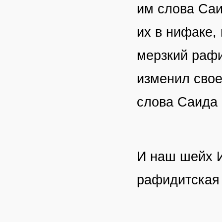
им слова Саи
их в нифаке, 
мерзкий рафи
изменил свое
слова Саида 
И наш шейх И
рафидитская 