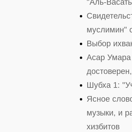
"Аль-Васат
Свидетельст
муслимин" с
Выбор ихва
Асар Умара
достоверен,
Шубха 1: "У
Ясное слово
музыки, и 
хизбитов