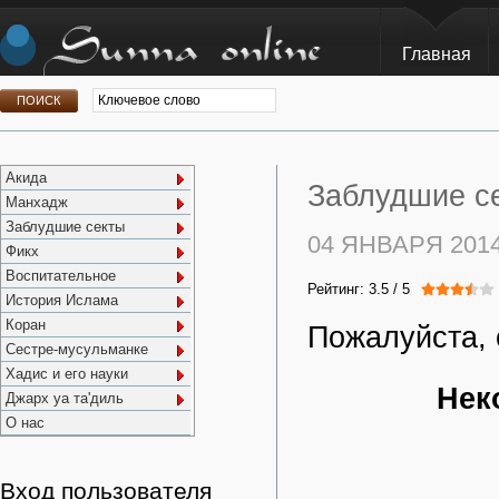
Главная
Акида
Заблудшие се
Манхадж
Заблудшие секты
04 ЯНВАРЯ 201
Фикх
Воспитательное
Рейтинг:
3.5
/
5
История Ислама
Коран
Пожалуйста, 
Сестре-мусульманке
Хадис и его науки
Нек
Джарх уа та'диль
О нас
Вход пользователя