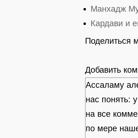
Манхадж Му
Кардави и е
Поделиться 
Добавить ко
Ассаламу але
нас понять: 
на все комме
по мере наше