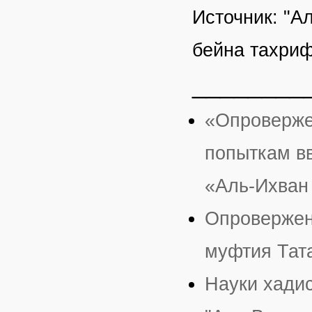
Источник: "А
бейна тахриф
________
«Опроверже
попыткам вв
«Аль-Ихван
Опровержен
муфтия Тат
Науки хадис