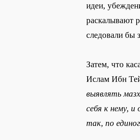
идеи, убеждени
раскалывают р
следовали бы з
Затем, что кас
Ислам Ибн Те
выявлять мазх
себя к нему, 
так, по едино