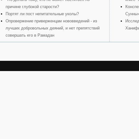
причине глубокой старости?
Конспе
Портят ли пост непитательные уколы?
Сунны
Опровержение приверженцам нововведений - из
Исслед
лучших добровольных деяний, и нет препятствий
Ханиф
совершать его в Рамадан