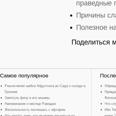
праведные 
Причины сл
Полезное н
Поделиться 
Самое популярное
После
Разьяснение шейха Абдуллаха ас-Сада о сьезде в
Обраще
Грозном
Правда
Закятуль фитр и его ахкамы
Фатиха
Напоминание о месяце Рамадан
Что сл
Желательность поспешать с ифтаром
Ибн Те
Что делать тому, кто не может поститься по
книге 