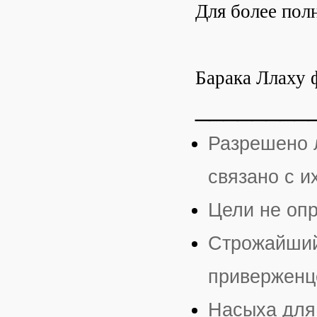
Для более пол
Барака Ллаху 
________
Разрешено л
связано с 
Цели не оп
Строжайший 
приверженц
Насыха для