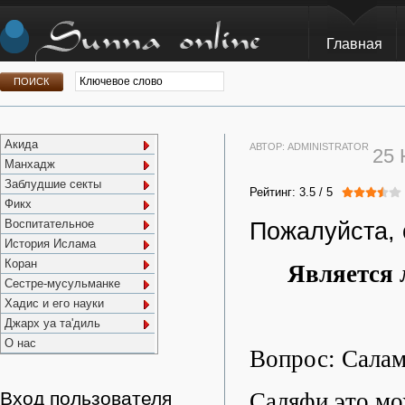
Главная
Акида
АВТОР:
ADMINISTRATOR
25
Манхадж
Заблудшие секты
Рейтинг:
3.5
/
5
Фикх
Воспитательное
Пожалуйста, 
История Ислама
Коран
Является 
Сестре-мусульманке
Хадис и его науки
Джарх уа та'диль
О нас
Вопрос: Салам
Саляфи это мо
Вход пользователя