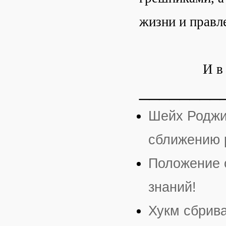
жизни и правл
И в
________
Шейх Роджи
сближению 
Положение 
знаний!
Хукм сбрив