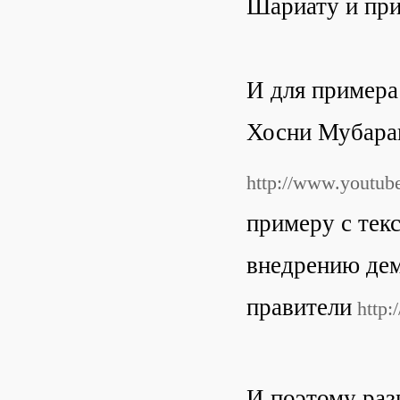
Шариату и при
И для примера
Хосни Мубара
http://www.youtu
примеру с тек
внедрению дем
правители
http:
И поэтому раз