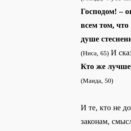
Господом! – о
всем том, чт
душе стеснен
И ска
(Ниса, 65)
Кто же лучше
(
Маида, 50)
И те, кто не 
законам, смысл