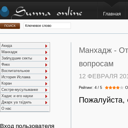
Главная
Акида
Манхадж -
От
Манхадж
Заблудшие секты
вопросам
Фикх
Воспитательное
12 ФЕВРАЛЯ 20
История Ислама
Коран
Рейтинг:
4
/
5
О
Сестре-мусульманке
Хадис и его науки
Пожалуйста, 
Джарх уа та'диль
О нас
Вход пользователя