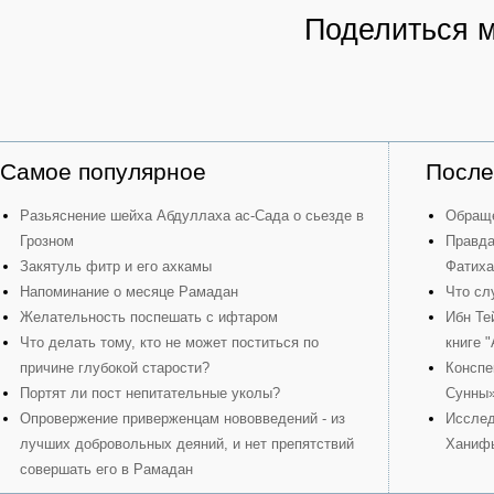
Поделиться 
Самое популярное
После
Разьяснение шейха Абдуллаха ас-Сада о сьезде в
Обраще
Грозном
Правда
Закятуль фитр и его ахкамы
Фатиха
Напоминание о месяце Рамадан
Что сл
Желательность поспешать с ифтаром
Ибн Те
Что делать тому, кто не может поститься по
книге 
причине глубокой старости?
Конспе
Портят ли пост непитательные уколы?
Сунны
Опровержение приверженцам нововведений - из
Исслед
лучших добровольных деяний, и нет препятствий
Ханиф
совершать его в Рамадан