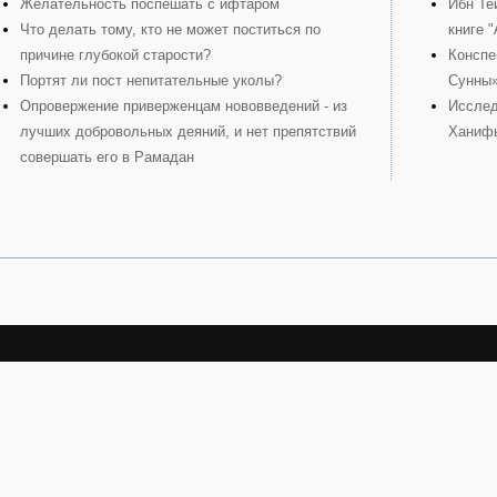
Желательность поспешать с ифтаром
Ибн Те
Что делать тому, кто не может поститься по
книге 
причине глубокой старости?
Конспе
Портят ли пост непитательные уколы?
Сунны
Опровержение приверженцам нововведений - из
Исслед
лучших добровольных деяний, и нет препятствий
Ханиф
совершать его в Рамадан