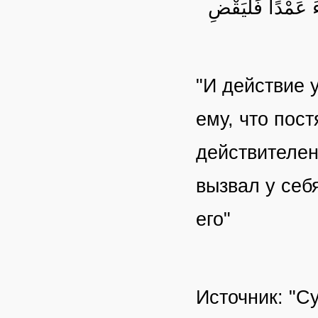
ءَ عَمْدًا فَلْيَقْضِ
"И действие 
ему, что пост
действителен
вызвал у себ
его"
Источник: "Су