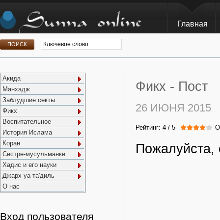
Главная
Акида
Фикх -
Пост
Манхадж
Заблудшие секты
26 ИЮНЯ 2015
Фикх
Воспитательное
Рейтинг:
4
/
5
О
История Ислама
Коран
Пожалуйста, 
Сестре-мусульманке
Хадис и его науки
Джарх уа та'диль
О нас
Вход пользователя