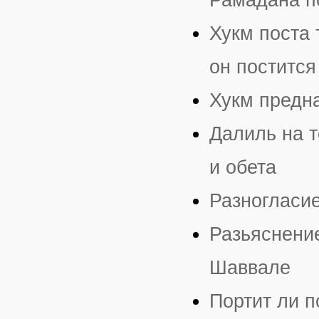
Хукм поста 
он постится
Хукм предн
Далиль на т
и обета
Разногласи
Разьяснение
Шаввале
Портит ли п