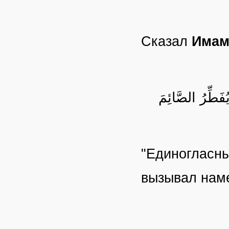
Сказал
Имам
ُفَطِّرُ الصَّائِمَ
"Единогласны
вызывал наме