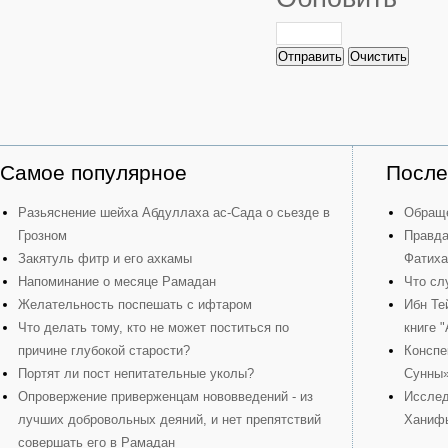
Отправить
Очистить
Самое популярное
После
Разьяснение шейха Абдуллаха ас-Сада о сьезде в
Обраще
Грозном
Правда
Закятуль фитр и его ахкамы
Фатиха
Напоминание о месяце Рамадан
Что сл
Желательность поспешать с ифтаром
Ибн Те
Что делать тому, кто не может поститься по
книге 
причине глубокой старости?
Конспе
Портят ли пост непитательные уколы?
Сунны
Опровержение приверженцам нововведений - из
Исслед
лучших добровольных деяний, и нет препятствий
Ханиф
совершать его в Рамадан