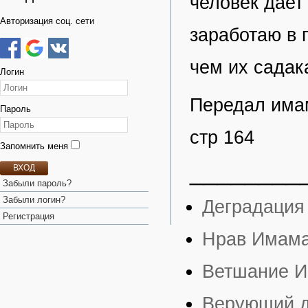
человек дает
Авторизация соц. сети
заработаю в 
чем их садак
Логин
Передал имам
Пароль
стр 164
Запомнить меня
________
ВХОД
Забыли пароль?
Забыли логин?
Деградация
Регистрация
Нрав Имам
Ветшание 
Верующий д