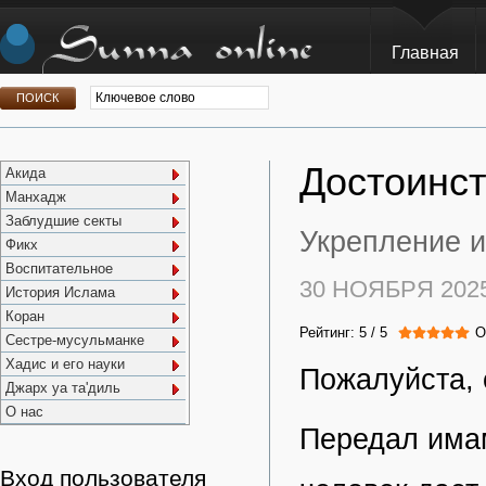
Главная
Достоинст
Акида
Манхадж
Заблудшие секты
Укрепление и
Фикх
Воспитательное
30 НОЯБРЯ 202
История Ислама
Коран
Рейтинг:
5
/
5
О
Сестре-мусульманке
Хадис и его науки
Пожалуйста, 
Джарх уа та'диль
О нас
Передал имам
Вход пользователя