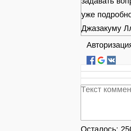
задавать воп
уже подробно
Джазакуму Л
Авторизация
Осталось:
25