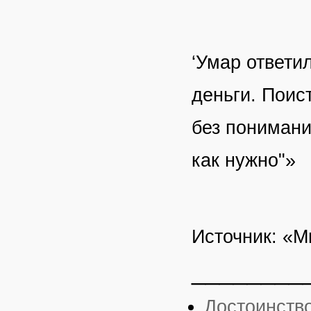
‘Умар ответи
деньги. Поис
без понимания
как нужно"»
Источник: «М
________
Достоинство