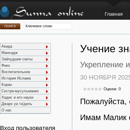
Главная
Учение зн
Акида
Манхадж
Заблудшие секты
Укрепление и
Фикх
Воспитательное
30 НОЯБРЯ 202
История Ислама
Коран
Оценок: 0
Сестре-мусульманке
Хадис и его науки
Пожалуйста, 
Джарх уа та'диль
О нас
Имам Малик 
Вход пользователя