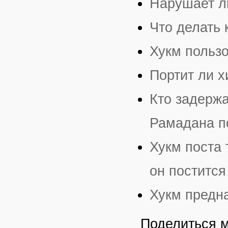
Нарушает л
Что делать 
Хукм пользо
Портит ли 
Кто задерж
Рамадана п
Хукм поста 
он постится
Хукм предн
Поделиться 