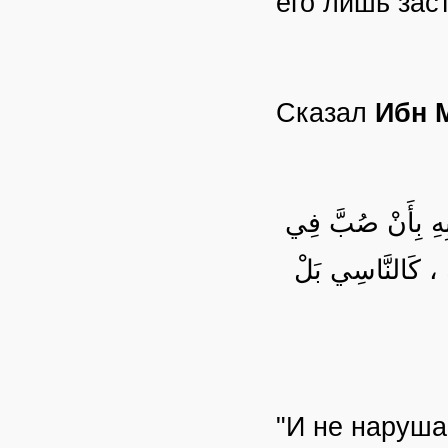
его лишь зас
Сказал
Ибн 
بِهِ بِأَنْ صُبَّ فِي
هِ ، كَالنَّاسِي بَلْ
"И не нарушае