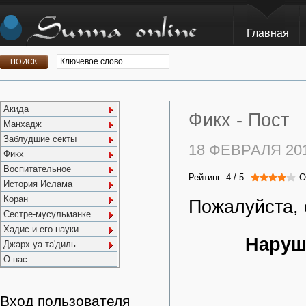
Главная
Акида
Фикх -
Пост
Манхадж
Заблудшие секты
18 ФЕВРАЛЯ 20
Фикх
Воспитательное
Рейтинг:
4
/
5
О
История Ислама
Коран
Пожалуйста, 
Сестре-мусульманке
Хадис и его науки
Наруше
Джарх уа та'диль
О нас
Вход пользователя