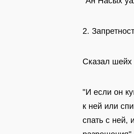
"Ан Насых уа
2. Запретнос
Сказал шей
"И если он к
к ней или спи
спать с ней, 