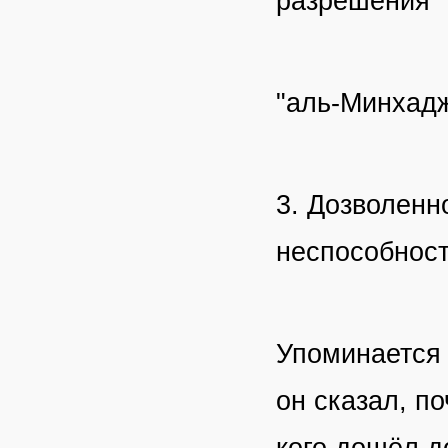
разрешения"
"аль-Минхад
3. Дозволенн
неспособност
Упоминается
он сказал, п
кого дошёл д