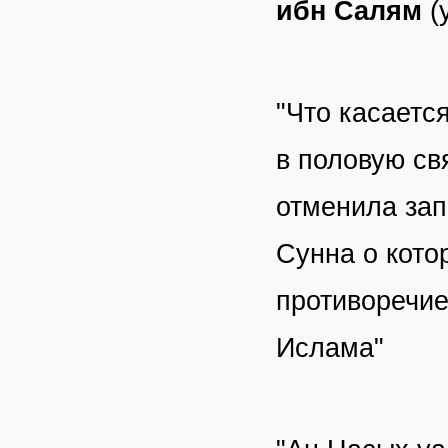
ибн Салям
(у
"Что касаетс
в половую св
отменила зап
Сунна о котор
противоречие
Ислама"