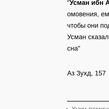
"
Усман ибн
омовения, ем
чтобы они по
Усман сказал
сна"
Аз Зухд, 157
________