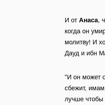
И от
Анаса
, 
когда он уми
молитву! И х
Дауд и ибн 
"И он может 
сбежит, има
лучше чтобы 