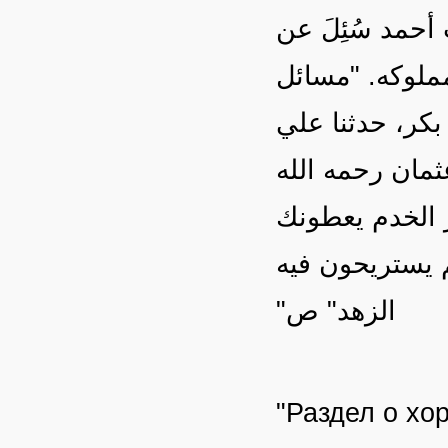
حمد سُئِلَ عن
مملوكه. "مسائل
د بن بكر، حدثنا علي
ثمان رحمه الله
أمر الخدم يعطونك
"الزهد" ص
"Раздел о хо