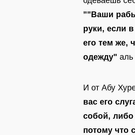
одеваешь себ
""Ваши рабы
руки, если 
его тем же, 
одежду"
аль
И от Абу Хур
вас его слуг
собой, либо
потому что 