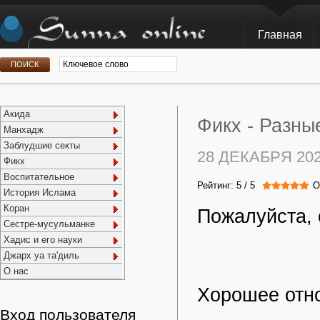
Главная
Акида
Фикх -
Разны
Манхадж
Заблудшие секты
28 ДЕКАБРЯ 20
Фикх
Воспитательное
Рейтинг:
5
/
5
О
История Ислама
Коран
Пожалуйста, 
Сестре-мусульманке
Хадис и его науки
Джарх уа та'диль
О нас
Хорошее отн
Вход пользователя