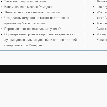
Закятуль фитр и его ахкамы
Фатиха
Напоминание о месяце Рамадан
Что сл
Желательность поспешать с ифтаром
Ибн Те
Что делать тому, кто не может поститься по
книге 
причине глубокой старости?
Конспе
Портят ли пост непитательные уколы?
Сунны
Опровержение приверженцам нововведений - из
Исслед
лучших добровольных деяний, и нет препятствий
Ханиф
совершать его в Рамадан