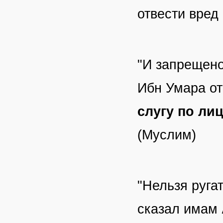
отвести вред
"И запрещено
Ибн Умара о
слугу по лиц
(Муслим)
"Нельзя руга
сказал имам