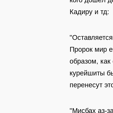
Кадиру и тд:
"Оставляется
Пророк мир е
образом, как
курейшиты бы
перенесут эт
"Мисбах аз-з