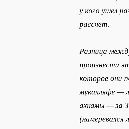
у кого ушел р
рассчет.
Разница межд
произнести эт
которое они п
мукалляфе — л
ахкамы — за З
(намеревался 