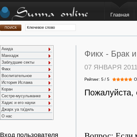
Главная
Акида
Фикх -
Брак и
Манхадж
Заблудшие секты
07 ЯНВАРЯ 201
Фикх
Воспитательное
Рейтинг:
5
/
5
О
История Ислама
Коран
Пожалуйста, 
Сестре-мусульманке
Хадис и его науки
Джарх уа та'диль
О нас
Вопрос: Если 
Вход пользователя