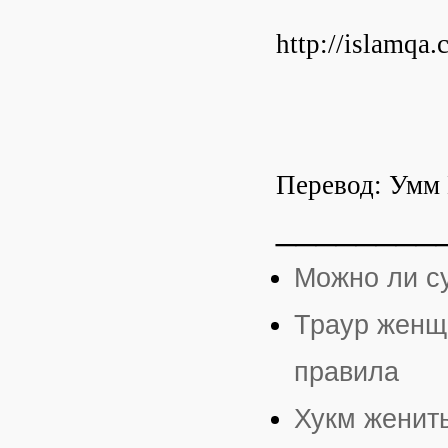
http://islamqa.
Перевод: Умм
________
Можно ли су
Траур женщ
правила
Хукм женить