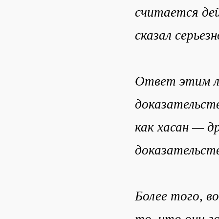
считается дей
сказал серьезн
Ответ этим л
доказательств
как хасан — д
доказательств
Более того, в
то, что они г