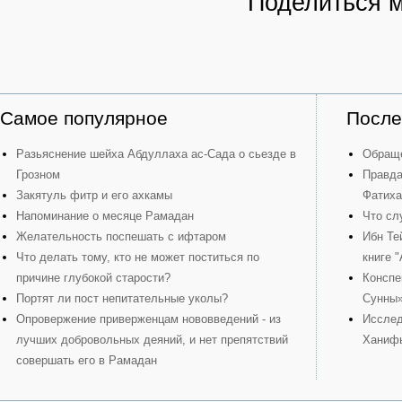
Поделиться 
Самое популярное
После
Разьяснение шейха Абдуллаха ас-Сада о сьезде в
Обраще
Грозном
Правда
Закятуль фитр и его ахкамы
Фатиха
Напоминание о месяце Рамадан
Что сл
Желательность поспешать с ифтаром
Ибн Те
Что делать тому, кто не может поститься по
книге 
причине глубокой старости?
Конспе
Портят ли пост непитательные уколы?
Сунны
Опровержение приверженцам нововведений - из
Исслед
лучших добровольных деяний, и нет препятствий
Ханиф
совершать его в Рамадан