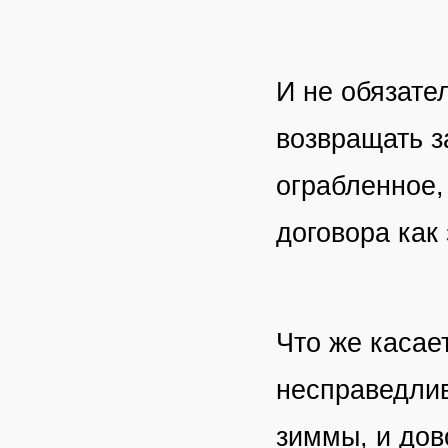
И не обязате
возвращать з
ограбленное,
договора как 
Что же касае
несправедлив
зиммы, и дов