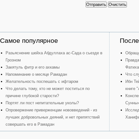
Отправить
Очистить
Самое популярное
После
Разьяснение шейха Абдуллаха ас-Сада о сьезде в
Обраще
Грозном
Правда
Закятуль фитр и его ахкамы
Фатиха
Напоминание о месяце Рамадан
Что сл
Желательность поспешать с ифтаром
Ибн Те
Что делать тому, кто не может поститься по
книге 
причине глубокой старости?
Конспе
Портят ли пост непитательные уколы?
Сунны
Опровержение приверженцам нововведений - из
Исслед
лучших добровольных деяний, и нет препятствий
Ханиф
совершать его в Рамадан