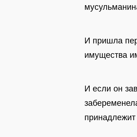
мусульманин
И пришла пер
имущества им
И если он за
забеременела
принадлежит 