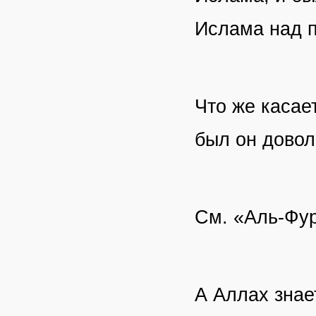
Ислама над п
Что же касае
был он довол
См. «Аль-Фур
А Аллах знае