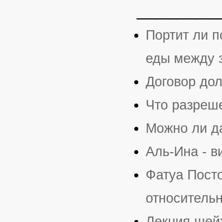
________
Портит ли п
еды между 
Договор дол
Что разреше
Можно ли д
Аль-Ина - в
Фатуа Пост
относительн
Лекция шей