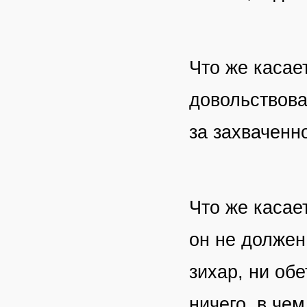
Что же касае
довольствова
за захваченн
Что же касае
он не должен
зихар, ни обе
ничего, в че