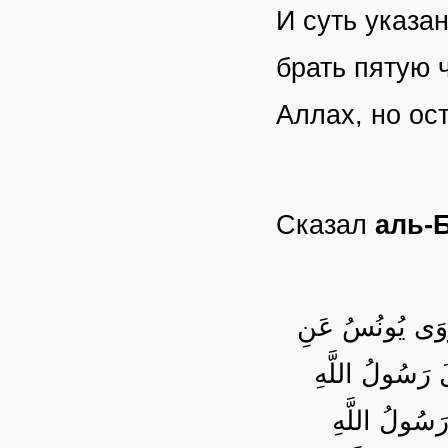
И суть указа
брать пятую 
Аллах, но ос
Сказал
аль-
رَوَى يُونُسُ عَنِ
لَ رَسُولُ اللَّهِ
-ُولُ اللَّهِ