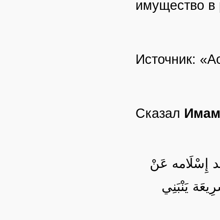
имущество в
Источник: «А
Сказал
Имам
َعْد إِسْلَامه عَنْ
ِيعَة يَنْبَنِي