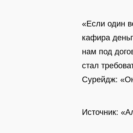
«Если один 
кафира деньг
нам под дого
стал требоват
Сурейдж: «Он
Источник: «А