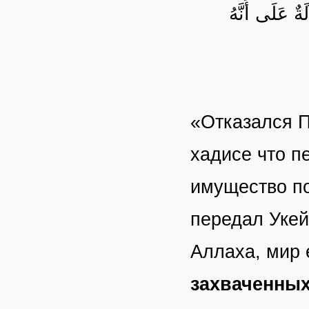
-َلَى أَنَّهُ
«Отказался П
хадисе что п
имущество по
передал Укей
Аллаха, мир 
захваченных