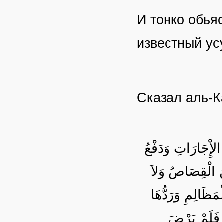
И тонко обья
известный у
Сказал аль-
الإِْجَارَاتِ وَدَفْعُ
نَ الْقِصَاصُ وَلاَ
ْمَظَالِمِ وَرَدُّهَا
ُ فَلَمْ يَرْضَ