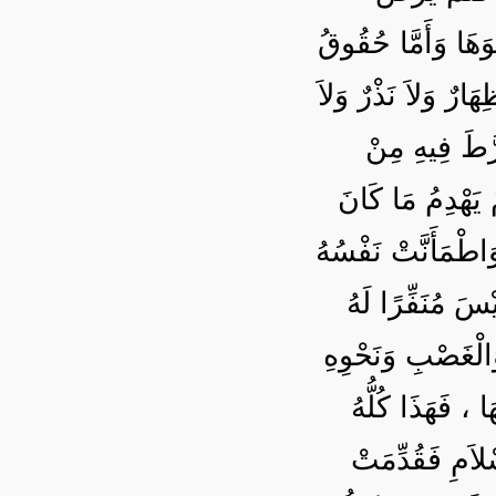
َهَا وَأَمَّا حُقُوقُ
هَارٌ وَلاَ نَذْرٌ وَلاَ
َّطَ فِيهِ مِنْ
ُ يَهْدِمُ مَا كَانَ
اطْمَأَنَّتْ نَفْسُهُ
يْسَ مُنَفِّرًا لَهُ
َالْغَصْبِ وَنَحْوِهِ
َا ، فَهَذَا كُلُّهُ
ْلاَمِ فَقُدِّمَتْ