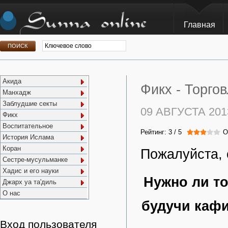
Главная
Акида
Фикх -
Торгов
Манхадж
Заблудшие секты
09 АВГУСТА 201
Фикх
Воспитательное
Рейтинг:
3
/
5
О
История Ислама
Коран
Пожалуйста, 
Сестре-мусульманке
Хадис и его науки
Нужно ли т
Джарх уа та'диль
О нас
будучи каф
Вход пользователя