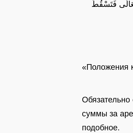
َعَالَى فَتَسْقُطُ
«Положения к
Обязательно 
суммы за аре
подобное.