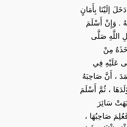
خَلَ إلَيْنَا بِأَمَانٍ
،  . وَإِنْ أَسْلَمَ
ِ اللَّهِ صَلَّى
خَذَهُ مِنْ
ْلَى عَلَيْهِ فِي
َدَ ، أَنَّ صَاحِبَهُ
دَهَا ، ثُمَّ أَسْلَمَ
، َهَتْ سَائِرَ
 فَعُلِمَ صَاحِبُهَا