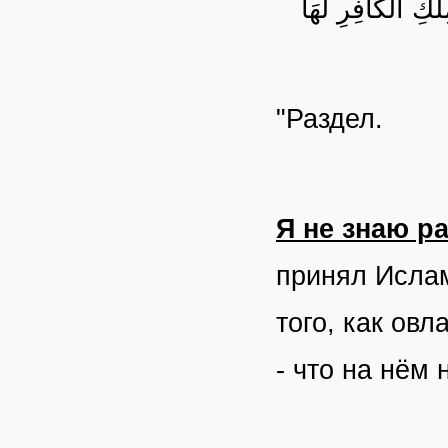
ِلْكِ الْكَافِرِ لَهَا
"Раздел.
Я не знаю р
принял Ислам
того, как ов
- что на нём