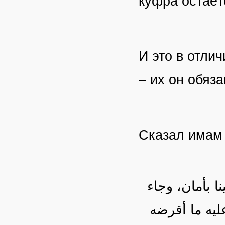
куфра остаёт
И это в отлич
– их он обяз
Сказал има
 بأمان، وجاء
ليه ما أقرضه