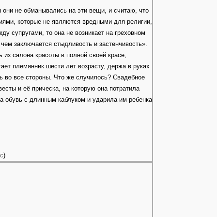
они не обманывались на эти вещи, и считаю, что
иями, которые не являются вредными для религии,
ду супругами, то она не возникает на греховном
в чем заключается стыдливость и застенчивость».
 из салона красоты в полной своей красе,
гает племянник шести лет возрасту, держа в руках
ь во все стороны. Что же случилось? Свадебное
весты и её прическа, на которую она потратила
ла обувь с длинным каблуком и ударила им ребенка
oc
)