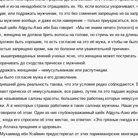
ий и из-за ненадобности отращивать их. Но, если волосы укорачивают
ам, или подражать мужчинам, то это без сомнения запрещено из-за за
 мужчине вообще, и даже если намерение – только приукраситься, все
ый шейх Абдуль-Азиз ибн Баз говорит: «Мы не знаем ничего (плохого) 
х, женщина не должна брить волосы на голове, но стричь их из-за длины
должен быть хорошим, то есть согласие на это её мужа, и чтобы не бы
остью запрещено кроме, как по болезни или уважительной причине».
 вышеприведенных мнений ученых ясно, что женщина может постригать
корачивать до сходства прически с мужчиной.
подражать женщинам – немусульманкам или распутницам.
бы было согласие мужа и его дозволение.
дняшний день реальность такова, что эти условия редко соблюдаются.
ают прически от немусульманок, все равно, путем ли это падших журн
ак называемые салоны красоты, большинство работниц которых немусуль
ки. А в некоторых странах работники в таких салонах мужчины. Наши у
говорили об этом. Один из них глубокоуважаемый шейх Абдуль-Азиз ибн 
 когда его спросили об этих местах, он ответил: «Это грязные гнезда в 
у Аллаха прощения и здоровья».
Мухаммад ибн Усаймин предостерегал от этих парикмахерских многократ