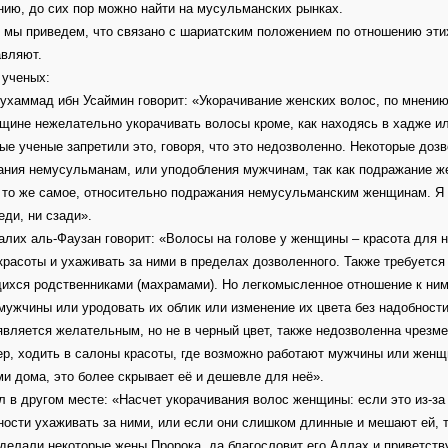
ию, до сих пор можно найти на мусульманских рынках.
мы приведем, что связано с шариатским положением по отношению этих 
авляют.
 ученых:
хаммад ибн Усаймин говорит: «Укорачивание женских волос, по мнению
щине нежелательно укорачивать волосы кроме, как находясь в хадже 
ые ученые запретили это, говоря, что это недозволенно. Некоторые доз
ания немусульманам, или уподобления мужчинам, так как подражание 
 то же самое, относительно подражания немусульманским женщинам. Я 
еди, ни сзади».
лих аль-Фаузан говорит: «Волосы на голове у женщины – красота для н
красоты и ухаживать за ними в пределах дозволенного. Также требуется
хся родственниками (махрамами). Но легкомысленное отношение к ним
мужчины или уродовать их облик или изменение их цвета без надобности
является желательным, но не в черный цвет, также недозволенна чрезме
р, ходить в салоны красоты, где возможно работают мужчины или женщ
и дома, это более скрывает её и дешевле для неё».
л в другом месте: «Насчет укорачивания волос женщины: если это из-за
ости ухаживать за ними, или если они слишком длинные и мешают ей, т
 делали некоторые жены Пророка, да благословит его Аллах и приветств