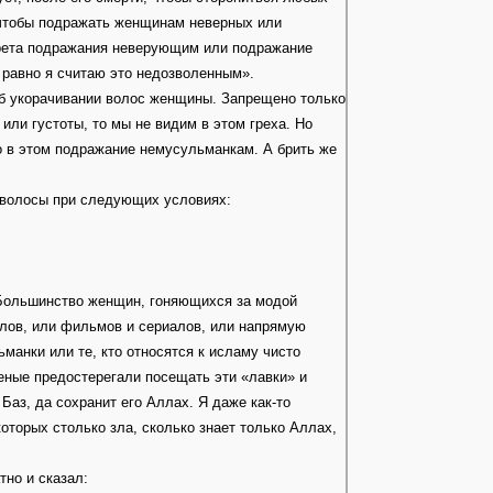
, чтобы подражать женщинам неверных или
прета подражания неверующим или подражание
 равно я считаю это недозволенным».
об укорачивании волос женщины. Запрещено только
 или густоты, то мы не видим в этом греха. Но
ло в этом подражание немусульманкам. А брить же
 волосы при следующих условиях:
 Большинство женщин, гоняющихся за модой
алов, или фильмов и сериалов, или напрямую
манки или те, кто относятся к исламу чисто
ченые предостерегали посещать эти «лавки» и
Баз, да сохранит его Аллах. Я даже как-то
которых столько зла, сколько знает только Аллах,
но и сказал: