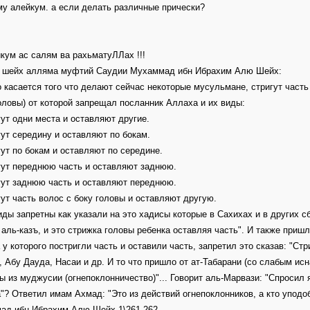
у алейкум. а если делать различные прически?
кум ас салям ва рахьматуЛЛах !!!
т шейх алляма муфтий Саудии Мухаммад ибн Ибрахим Алю Шейх:
то касается того что делают сейчас некоторые мусульмане, стригут часть 
оловы) от которой запрещал посланник Аллаха и их виды:
гут одни места и оставляют другие.
гут середину и оставляют по бокам.
гут по бокам и оставляют по середине.
гут переднюю часть и оставляют заднюю.
гут заднюю часть и оставляют переднюю.
гут часть волос с боку головы и оставляют другую.
иды запретны как указали на это хадисы которые в Сахихах и в других с
аль-казъ, и это стрижка головы ребенка оставляя часть". И также пришл
 у которого постригли часть и оставили часть, запретил это сказав: "Ст
 Абу Дауда, Насаи и др. И то что пришло от ат-Табарани (со слабым исн
 из муджусии (огнепоклонничество)"... Говорит аль-Марвази: "Спросил
"? Ответил имам Ахмад: "Это из действий огнепоклонников, а кто уподо
ад ибн Ибрахим Алю Шейх 1\261-262