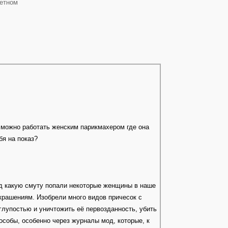
ретном
 можно работать женским парикмахером где она
я на показ?
од какую смуту попали некоторые женщины в наше
крашениям. Изобрели много видов причесок с
лупостью и уничтожить её первозданность, убить
пособы, особенно через журналы мод, которые, к