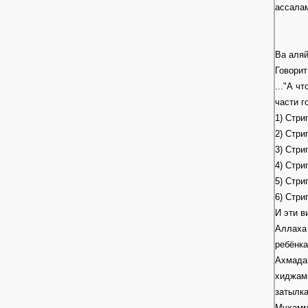
ассалам
Ва аляй
Говори
..."А ч
части г
1) Стри
2) Стри
3) Стри
4) Стри
5) Стри
6) Стри
И эти в
Аллаха 
ребёнка
Ахмада,
хиджамы
затылка
Мухамм