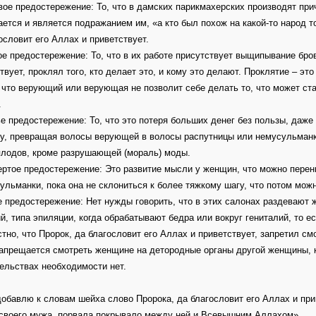
вое предостережение: То, что в дамских парикмахерских производят при
ется и является подражанием им, «а кто был похож на какой-то народ то
ословит его Аллах и приветствует.
ое предостережение: То, что в их работе присутствует выщипывание бров
твует, проклял того, кто делает это, и кому это делают. Проклятие – эт
 что верующий или верующая не позволит себе делать то, что может ста
.
ье предостережение: То, что это потеря больших денег без пользы, даже
у, превращая волосы верующей в волосы распутницы или немусульманки
плодов, кроме разрушающей (мораль) моды.
ертое предостережение: Это развитие мысли у женщин, что можно пер
ульманки, пока она не склониться к более тяжкому шагу, что потом можн
е предостережение: Нет нужды говорить, что в этих салонах раздевают
й, типа эпиляции, когда обрабатывают бедра или вокруг гениталий, то ес
стно, что Пророк, да благословит его Аллах и приветствует, запретил 
апрещается смотреть женщине на детородные органы другой женщины, к
ельствах необходимости нет.
обавлю к словам шейха слово Пророка, да благословит его Аллах и при
 своего мужа, порвала покрывало между ней и Всевышним Аллахом».