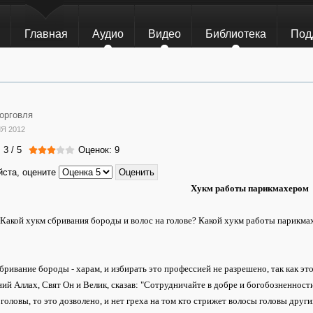
Главная
Аудио
Видео
Библиотека
Под
орговля
Я 2012
:
3
/
5
Оценок: 9
ста, оцените
Хукм работы парикмахером
Какой хукм сбривания бороды и волос на голове? Какой хукм работы парикм
бривание бороды - харам, и избирать это профессией не разрешено, так как это
й Аллах, Свят Он и Велик, сказав: "Сотрудничайте в добре и богобозненности 
головы, то это дозволено, и нет греха на том кто стрижет волосы головы други