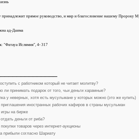
жизнь
у принадлежит прямое руководство, и мир и благословение нашему Пророку М
жна ад-Даима
: "Фатауа Ислямия", 4- 317
_______________
поступить с работником который не читает молитву?
о ли принимать подарок от того, чьи деньги харамные?
пка у неверных, хотя есть мусульмане у которых можно (это же купить)
 приглашения иностранных рабочих кафиров в страны мусульман
 игры на бирже
 отдать деньги от риба?
 покупки товаров через интернет-аукционы
а прибыли согласно Шариату