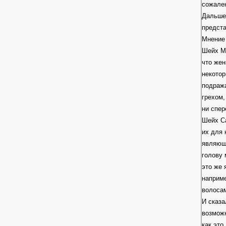
сожален
Дальше 
предст
Мнение
Шейх Му
что жен
некотор
подраж
грехом,
ни спер
Шейх Са
их для 
являющи
голову 
это же 
наприме
волосам
И сказа
возможн
как это