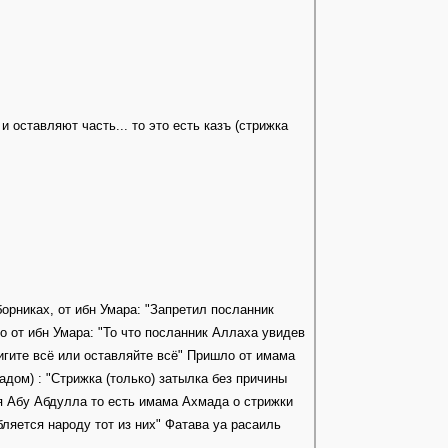
и оставляют часть... то это есть казъ (стрижка
борниках, от ибн Умара: "Запретил посланник
о от ибн Умара: "То что посланник Аллаха увидев
ригите всё или оставляйте всё" Пришло от имама
адом) : "Стрижка (только) затылка без причины
 я Абу Абдулла то есть имама Ахмада о стрижки
бляется народу тот из них" Фатава уа расаиль