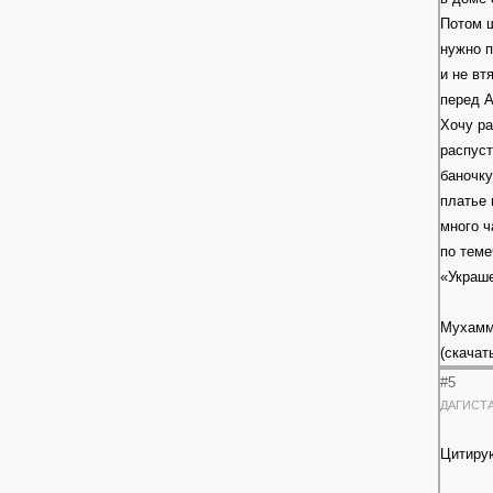
Потом ш
нужно п
и не вт
перед А
Хочу ра
распуст
баночку
платье 
много ч
по теме
«Украш
Мухамм
(скачат
#5
ДАГИСТ
Цитиру