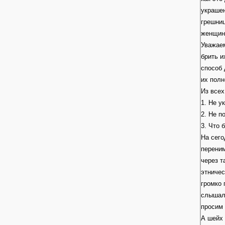
украшен
грешниц
женщины
Уважаем
брить и
способ 
их полн
Из всех
1. Не у
2. Не 
3. Что 
На сего
переним
через т
этничес
громко 
слышал,
просим 
А шейх 