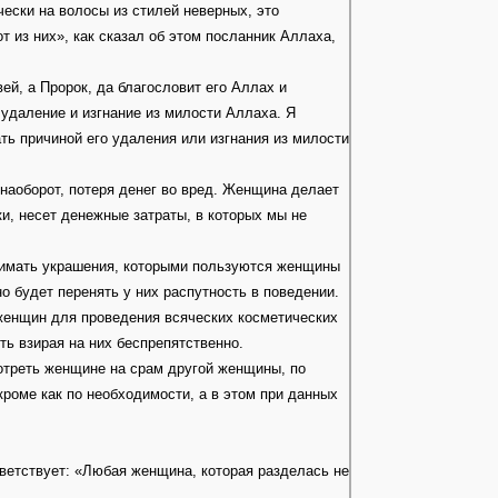
чески на волосы из стилей неверных, это
т из них», как сказал об этом посланник Аллаха,
ей, а Пророк, да благословит его Аллах и
о удаление и изгнание из милости Аллаха. Я
ть причиной его удаления или изгнания из милости
 наоборот, потеря денег во вред. Женщина делает
, несет денежные затраты, в которых мы не
енимать украшения, которыми пользуются женщины
о будет перенять у них распутность в поведении.
 женщин для проведения всяческих косметических
ть взирая на них беспрепятственно.
смотреть женщине на срам другой женщины, по
роме как по необходимости, а в этом при данных
ветствует: «Любая женщина, которая разделась не