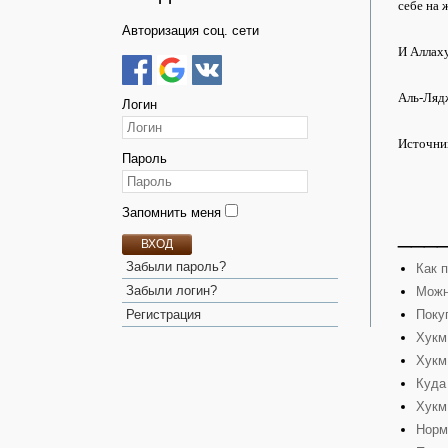
себе на 
Авторизация соц. сети
И Аллах
Аль-Ляд
Логин
Источник
Пароль
Запомнить меня
___
ВХОД
Забыли пароль?
Как 
Забыли логин?
Можн
Поку
Регистрация
Хукм
Хукм
Куда
Хукм
Норм