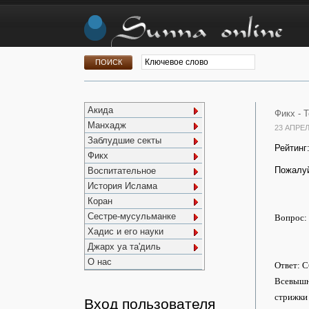
Акида
Фикх -
Т
Манхадж
23 АПРЕЛ
Заблудшие секты
Рейтинг
Фикх
Пожалуй
Воспитательное
История Ислама
Коран
Сестре-мусульманке
Вопрос: 
Хадис и его науки
Джарх уа та'диль
О нас
Ответ: С
Всевышни
стрижки 
Вход пользователя