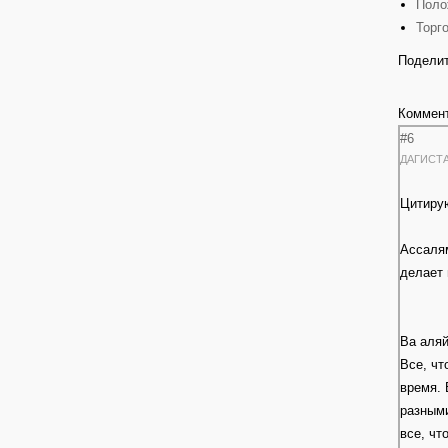
Поло
Торг
Поделит
Коммен
#6
ДАГИСТ
Цитиру
Ассалям
делает 
Ва аляй
Все, чт
время. 
разными
все, чт