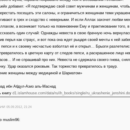
ейх добавил: «Я подтверждаю свой совет мужчинам и женщинам, чтобы 
ерестать посещать эти салоны, и ограничиться женщинам теми украшен
ягивают в грех и сходство с неверными. И если Аллах захочет любви меж
ллахом, а возникает только на повиновении Ему и практиковании того, 
ссказать один случай: Однажды невеста в свою брачную ночь вернулась
ив перья как страус, и вот пока она ждет рыцаря своей мечты к ней забе
 пепси и к своему несчастью взболтал её и открыл… Брызги разлетелис
превратилось в цветную карту от следов пепси, а раскрашенное лицо не
асов… И не спрашивай про них. Невеста не сдержала своего гнева, сня
чку. Удар оказался роковым. Так торжество превратилось в траур.
ение женщины между медициной и Шариатом»
ад ибн Абдул-Азиз аль-Маснад
ь книгу
d1.islamhouse.com/data/ru/ih_books/single/ru_ukrashenie_jenshini.d
АНИ
05.09.2012, 21:24
ю muslim96: