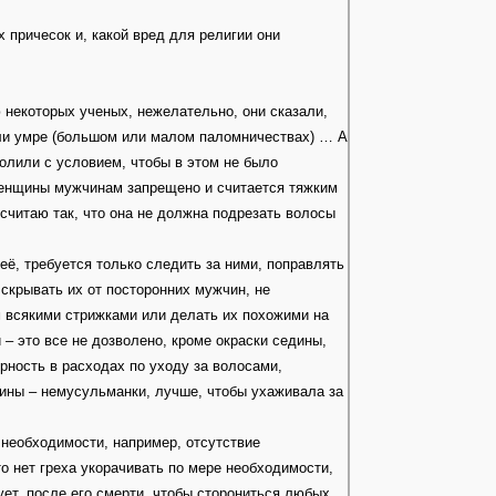
причесок и, какой вред для религии они
 некоторых ученых, нежелательно, они сказали,
или умре (большом или малом паломничествах) … А
волили с условием, чтобы в этом не было
женщины мужчинам запрещено и считается тяжким
считаю так, что она не должна подрезать волосы
её, требуется только следить за ними, поправлять
 скрывать их от посторонних мужчин, не
 всякими стрижками или делать их похожими на
 – это все не дозволено, кроме окраски седины,
рность в расходах по уходу за волосами,
ины – немусульманки, лучше, чтобы ухаживала за
 необходимости, например, отсутствие
о нет греха укорачивать по мере необходимости,
ует, после его смерти, чтобы сторониться любых