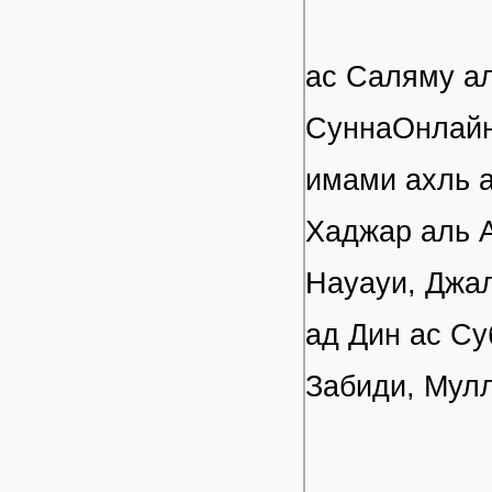
ас Саляму а
СуннаОнлайн!
имами ахль а
Хаджар аль 
Науауи, Джал
ад Дин ас Су
Забиди, Мул