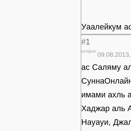
Уаалейкум а
#1
МУРДИАР
09.08.2013,
ас Саляму а
СуннаОнлайн!
имами ахль а
Хаджар аль 
Науауи, Джал