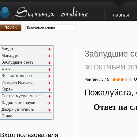
Главная
Акида
Заблудшие се
Манхадж
Заблудшие секты
30 ОКТЯБРЯ 20
Фикх
Воспитательное
Рейтинг:
3
/
5
О
История Ислама
Коран
Пожалуйста, 
Сестре-мусульманке
Хадис и его науки
Ответ на с
Джарх уа та'диль
О нас
Вход пользователя