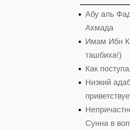
Абу аль Фад
Ахмада
Имам Ибн К
ташбиха!)
Как поступ
Низкий адаб
приветствуе
Непричастн
Сунна в во