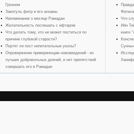
Грозном
Правда
Закятуль фитр и его ахкамы
Фатиха
Напоминание о месяце Рамадан
Что сл
Желательность поспешать с ифтаром
Ибн Те
Что делать тому, кто не может поститься по
книге 
причине глубокой старости?
Конспе
Портят ли пост непитательные уколы?
Сунны
Опровержение приверженцам нововведений - из
Исслед
лучших добровольных деяний, и нет препятствий
Ханиф
совершать его в Рамадан