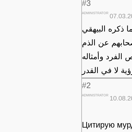
#3
ADMINISTRATOR
07.03.2
ا ذكره البيهقي
حابهم عن الذم
الفرد وأمثاله
ية لا في القدر
#2
ADMINISTRATOR
10.08.2
Цитирую мур