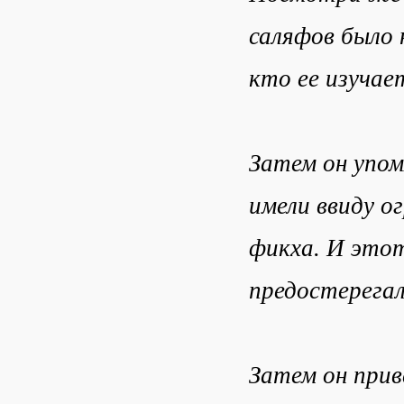
саляфов было 
кто ее изучае
Затем он упом
имели ввиду о
фикха. И этот
предостерегал
Затем он прив