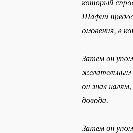
который спрос
Шафии предост
омовения, в к
Затем он упом
желательным о
он знал калям
довода.
Затем он упом