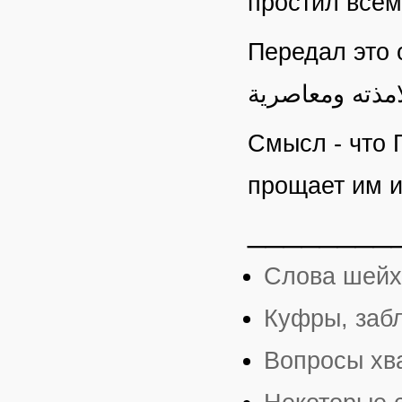
простил всем
Передал это от 
لامذته ومعاصرية
Смысл - что 
прощает им и
________
Слова шейх
Куфры, заб
Вопросы хв