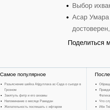
Выбор ихва
Асар Умара
достоверен,
Поделиться 
Самое популярное
После
Разьяснение шейха Абдуллаха ас-Сада о сьезде в
Обраще
Грозном
Правда
Закятуль фитр и его ахкамы
Фатиха
Напоминание о месяце Рамадан
Что сл
Желательность поспешать с ифтаром
Ибн Те