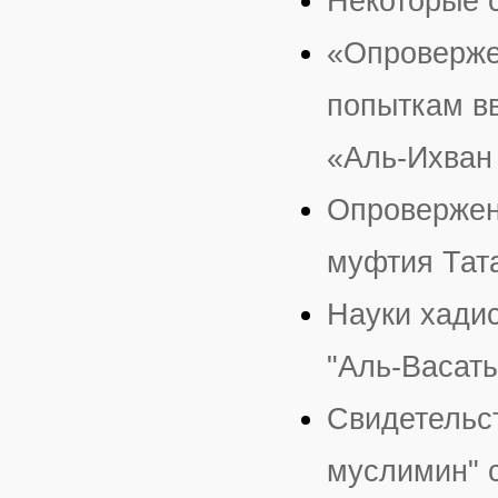
Некоторые 
«Опроверже
попыткам вв
«Аль-Ихван
Опровержен
муфтия Тат
Науки хадис
"Аль-Васат
Свидетельст
муслимин" с