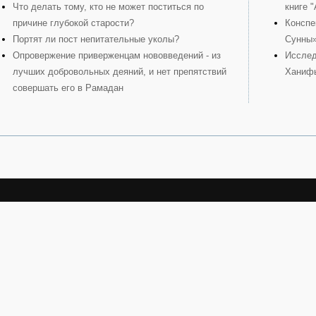
Что делать тому, кто не может поститься по
книге 
причине глубокой старости?
Конспе
Портят ли пост непитательные уколы?
Сунны
Опровержение приверженцам нововведений - из
Исслед
лучших добровольных деяний, и нет препятствий
Ханиф
совершать его в Рамадан