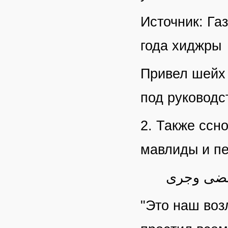
Источник: Га
года хиджры
Привел шейх 
под руководс
2. Также ссн
мавлиды и пе
 مضى وجرى
"Это наш во