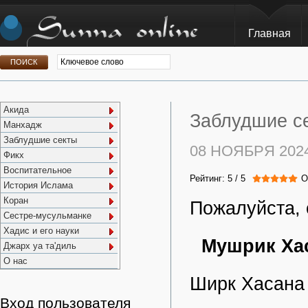
Главная
Акида
Заблудшие се
Манхадж
Заблудшие секты
08 НОЯБРЯ 202
Фикх
Воспитательное
Рейтинг:
5
/
5
О
История Ислама
Коран
Пожалуйста, 
Сестре-мусульманке
Хадис и его науки
Мушрик Хас
Джарх уа та'диль
О нас
Ширк Хасана
Вход пользователя