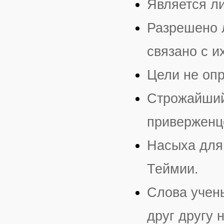
Является л
Разрешено л
связано с 
Цели не оп
Строжайший 
приверженц
Насыха для
Теймии.
Слова учен
друг другу 