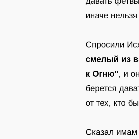
давать фетвы
иначе нельзя
Спросили Исх
смелый из в
к Огню"
, и о
берется дава
от тех, кто б
Сказал имам 