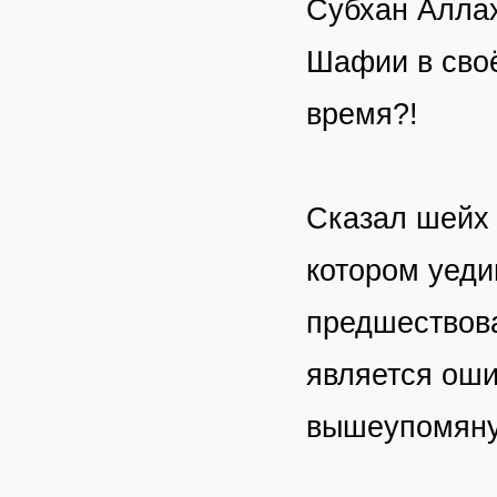
Субхан Аллах
Шафии в своё
время?!
Сказал шейх 
котором уеди
предшествовал
является оши
вышеупомяну