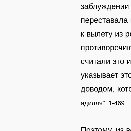
заблуждении 
переставала
к вылету из р
противоречию
считали это 
указывает эт
доводом, кот
адилля", 1-469
Поэтому, из в