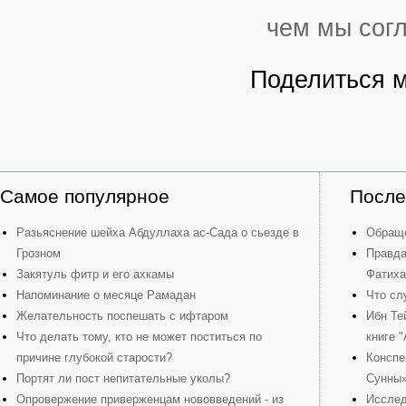
чем мы согл
Поделиться 
Самое популярное
После
Разьяснение шейха Абдуллаха ас-Сада о сьезде в
Обраще
Грозном
Правда
Закятуль фитр и его ахкамы
Фатиха
Напоминание о месяце Рамадан
Что сл
Желательность поспешать с ифтаром
Ибн Те
Что делать тому, кто не может поститься по
книге 
причине глубокой старости?
Конспе
Портят ли пост непитательные уколы?
Сунны
Опровержение приверженцам нововведений - из
Исслед