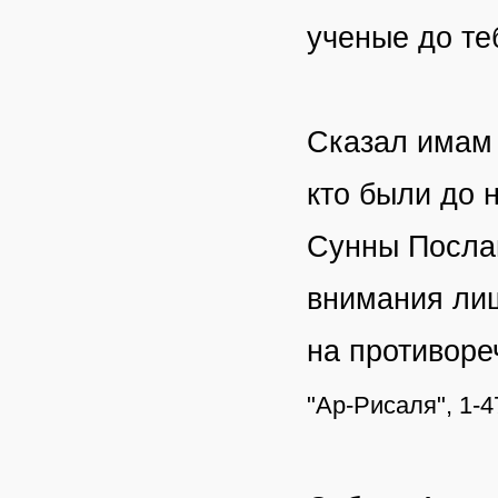
ученые до те
Сказал имам 
кто были до 
Сунны Послан
внимания лиш
на противоре
"Ар-Рисаля", 1-4