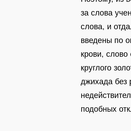
за слова уче
слова, и отд
введены по о
крови, слово 
круглого зол
джихада без 
недействител
подобных от