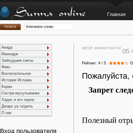
Главная
Акида
АВТОР:
ADMINISTRATOR
05
Манхадж
Заблудшие секты
Рейтинг:
4
/
5
О
Фикх
Воспитательное
Пожалуйста, 
История Ислама
Коран
Запрет сле
Сестре-мусульманке
Хадис и его науки
Джарх уа та'диль
О нас
Полезный отры
Вход пользователя