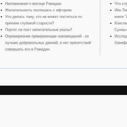
Напоминание о месяце Рамадан
Что сл
Желательность поспешать с ифтаром
Ибн Те
Что делать тому, кто не может поститься по
книге 
причине глубокой старости?
Конспе
Портят ли пост непитательные уколы?
Сунны
Опровержение приверженцам нововведений - из
Исслед
лучших добровольных деяний, и нет препятствий
Ханиф
совершать его в Рамадан