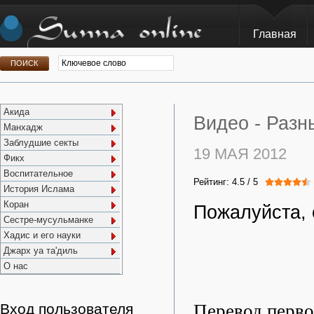
Главная
Акида
Видео -
Разн
Манхадж
Заблудшие секты
19 МАЯ 2012
Фикх
Воспитательное
Рейтинг:
4.5
/
5
История Ислама
Коран
Пожалуйста, 
Сестре-мусульманке
Хадис и его науки
Джарх уа та'диль
О нас
Перевод перво
Вход пользователя