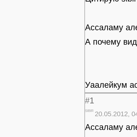
Ассаламу ал
А почему ви
Уаалейкум а
#1
SIBIR
20.05.2012, 0
Ассаламу ал