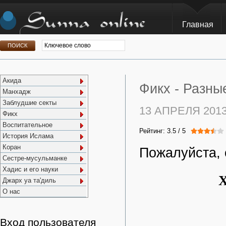
Главная
Акида
Фикх -
Разны
Манхадж
Заблудшие секты
13 АПРЕЛЯ 201
Фикх
Воспитательное
Рейтинг:
3.5
/
5
История Ислама
Коран
Пожалуйста, 
Сестре-мусульманке
Хадис и его науки
Х
Джарх уа та'диль
О нас
Вход пользователя