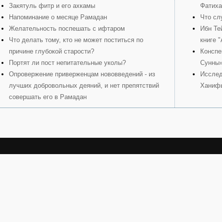
Закятуль фитр и его ахкамы
Фатиха
Напоминание о месяце Рамадан
Что сл
Желательность поспешать с ифтаром
Ибн Те
Что делать тому, кто не может поститься по
книге 
причине глубокой старости?
Конспе
Портят ли пост непитательные уколы?
Сунны
Опровержение приверженцам нововведений - из
Исслед
лучших добровольных деяний, и нет препятствий
Ханиф
совершать его в Рамадан