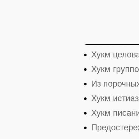
________
Хукм целов
Хукм группо
Из порочны
Хукм истиаз
Хукм писан
Предостереж