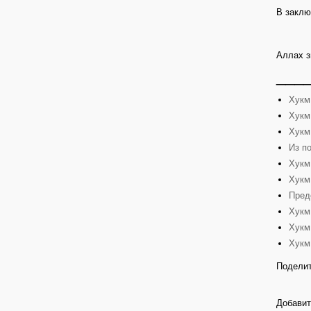
В заклю
Аллах з
___
Хукм
Хукм
Хукм
Из п
Хукм
Хукм
Пред
Хукм
Хукм
Хукм
Поделит
Добавит