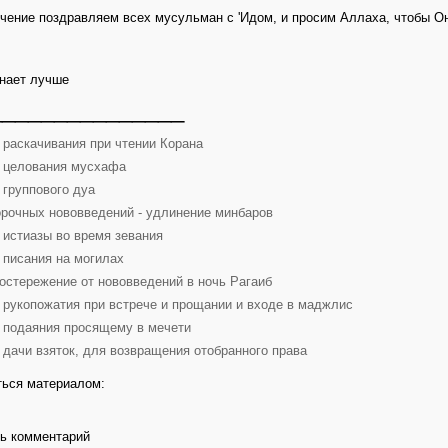
чение поздравляем всех мусульман с 'Идом, и просим Аллаха, чтобы Он 
нает лучше
_______________
 раскачивания при чтении Корана
 целования мусхафа
 группового дуа
орочных нововведений - удлинение минбаров
 истиазы во время зевания
 писания на могилах
остережение от нововведений в ночь Рагаиб
 рукопожатия при встрече и прощании и входе в маджлис
 подаяния просящему в мечети
 дачи взяток, для возвращения отобранного права
ься материалом:
ь комментарий