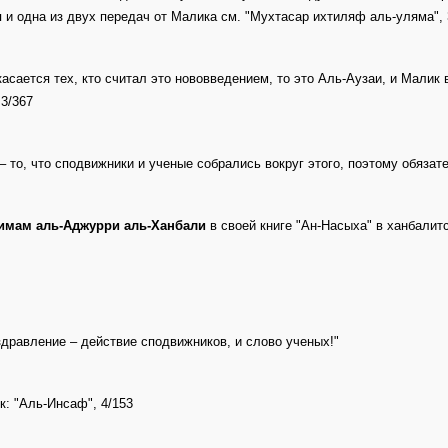
 и одна из двух передач от Малика см. "Мухтасар ихтиляф аль-уляма", 3
касается тех, кто считал это нововведением, то это Аль-Аузаи, и Малик 
 3/367
– то, что сподвижники и ученые собрались вокруг этого, поэтому обязат
имам аль-Аджурри аль-Ханбали
в своей книге "Ан-Насыха" в ханбалит
здравление – действие сподвижников, и слово ученых!"
к: "Аль-Инсаф", 4/153