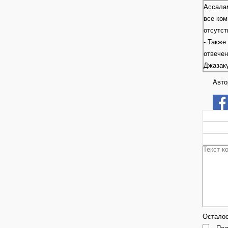
Ассалам
все ком
отсутст
- Также
отвече
Джазак
Авто
Остало