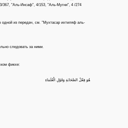
/367, "Аль-Инсаф", 4/153, "Аль-Мугни", 4 /274
в одной из передач, см. "Мухтасар ихтиляф аль-
ельно следовать за ними.
ском фикхе:
هُوَ فِعْلُ الصَّحَابَةِ وَقَوْلِ الْعُلَمَاءِ