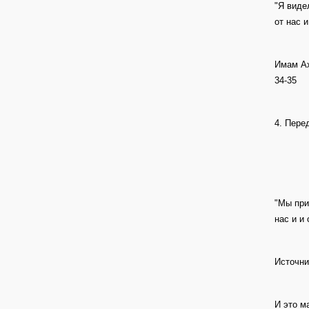
"Я виде
от нас и
Имам Ах
34-35
4. Пере
"Мы при
нас и и 
Источни
И это м