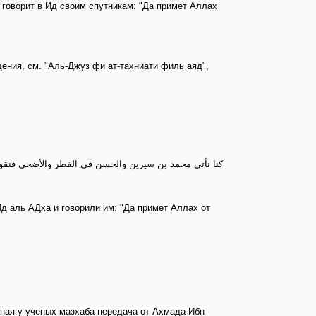
 говорит в Ид своим спутникам: "Да примет Аллах
ния, см. "Аль-Джуз фи ат-тахниати филь аяд",
كنا نأتي محمد بن سيرين والحسن في الفطر والأضحى فنقول 
д аль АДха и говорили им: "Да примет Аллах от
рная у ученых мазхаба передача от Ахмада Ибн