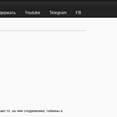
держать
Youtube
Telegram
FB
ако то, на чём сподвижники, табиины и