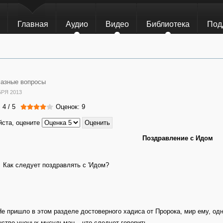
Главная
Аудио
Видео
Библиотека
Под
азные вопросы
БРЯ 2013
:
4
/
5
Оценок: 9
ста, оцените
Поздравление с Идом
 Как следует поздравлять с 'Идом?
Не пришло в этом разделе достоверного хадиса от Пророка, мир ему, одн
ство ученых мусульман – что следует говорить –