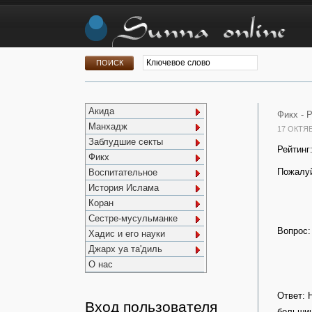
Акида
Фикх -
Р
Манхадж
17 ОКТЯ
Заблудшие секты
Рейтинг
Фикх
Пожалуй
Воспитательное
История Ислама
Коран
Сестре-мусульманке
Вопрос:
Хадис и его науки
Джарх уа та'диль
О нас
Ответ: 
Вход пользователя
большин