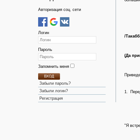
Авторизация соц. сети
Логин
/Такабб
Пароль
(Да при
Запомнить меня
Приведе
ВХОД
Забыли пароль?
Забыли логин?
1. Пере
Регистрация
"Я встр