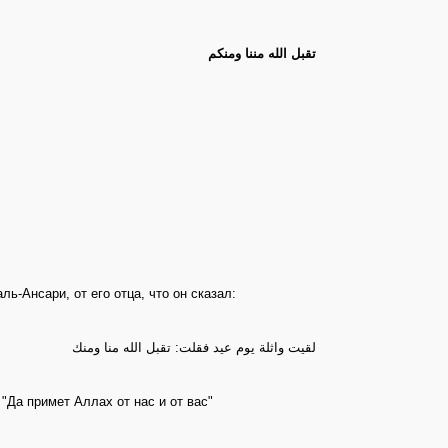
تقبل الله مننا ومنكم
ь-Ансари, от его отца, что он сказал:
لقيت واثلة يوم عيد فقلت: تقبل الله منا ومنك
"Да примет Аллах от нас и от вас"