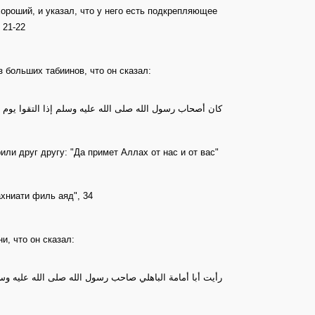
ороший, и указал, что у него есть подкрепляющее
 21-22
з больших табиинов, что он сказал:
كان أصحاب رسول الله صلى الله عليه وسلم إذا التقوا يوم ا
ли друг другу: "Да примет Аллах от нас и от вас"
хниати филь аяд", 34
, что он сказал:
رأيت أبا أمامة الباهلي صاحب رسول الله صلى الله عليه وسل