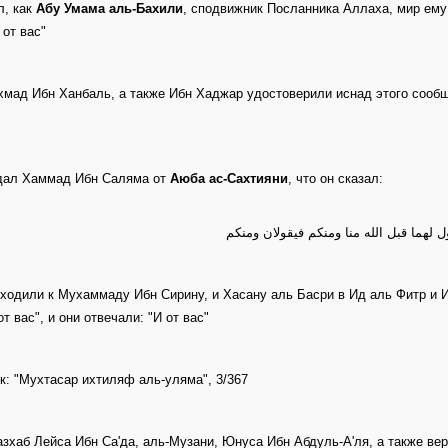
л, как
Абу Умама аль-Бахили
, сподвижник Посланника Аллаха, мир ему
 от вас"
мад Ибн Ханбаль, а также Ибн Хаджар удостоверили иснад этого сообще
дал Хаммад Ибн Саляма от
Аюба ас-Сахтияни
, что он сказал:
لهما قبل الله منا ومنكم فيقولان ومنكم
ходили к Мухаммаду Ибн Сирину, и Хасану аль Басри в Ид аль Фитр и И
от вас", и они отвечали: "И от вас"
к: "Мухтасар ихтиляф аль-уляма", 3/367
азхаб Лейса Ибн Са'да, аль-Музани, Юнуса Ибн Абдуль-А'ля, а также ве