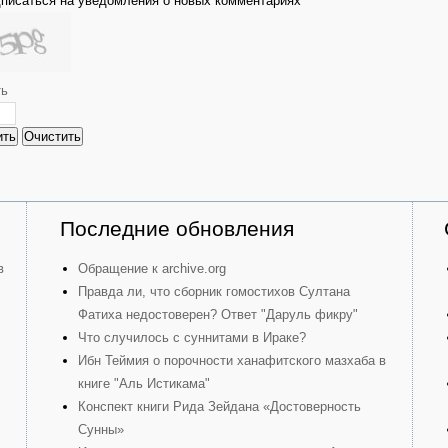
писаться на уведомления о новых комментариях
ть
ить
Очистить
Последние обновления
в
Обращение к archive.org
Правда ли, что сборник гомостихов Султана
Фатиха недостоверен? Ответ "Даруль фикру"
Что случилось с суннитами в Ираке?
Ибн Теймия о порочности ханафитского мазхаба в
книге "Аль Истикама"
Конспект книги Рида Зейдана «Достоверность
Сунны»