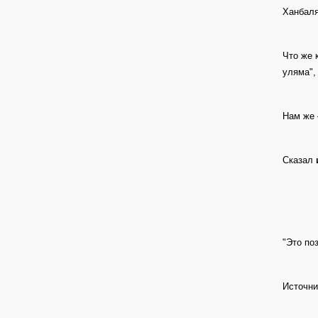
Ханбаля
Что же 
уляма",
Нам же 
Сказал
"Это по
Источни