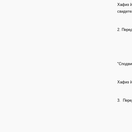
Хафиз И
свидете
2. Пере
"Сподви
Хафиз И
3. Пере