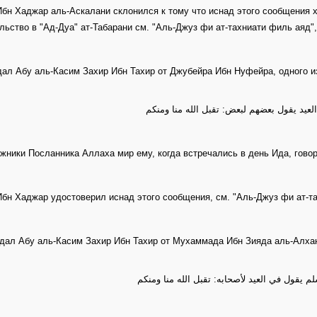
бн Хаджар аль-Аскалани склонился к тому что иснад этого сообщения х
льство в "Ад-Дуа" ат-Табарани см. "Аль-Джуз фи ат-тахниати филь аяд",
дал Абу аль-Касим Захир Ибн Тахир от Джубейра Ибн Нуфейра, одного и
لعيد يقول بعضهم لبعض: تقبل الله منا ومنكم
жники Посланника Аллаха мир ему, когда встречались в день Ида, говори
бн Хаджар удостоверил иснад этого сообщения, см. "Аль-Джуз фи ат-та
дал Абу аль-Касим Захир Ибн Тахир от Мухаммада Ибн Зияда аль-Алхани
م يقول في العيد لأصحابه: تقبل الله منا ومنكم