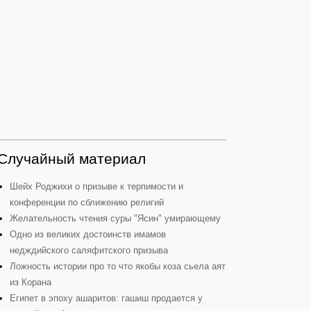
Случайный материал
Шейх Роджихи о призыве к терпимости и
конференции по сближению религий
Желательность чтения суры "Ясин" умирающему
Одно из великих достоинств имамов
недждийского саляфитского призыва
Ложность истории про то что якобы коза сьела аят
из Корана
Египет в эпоху ашаритов: гашиш продается у