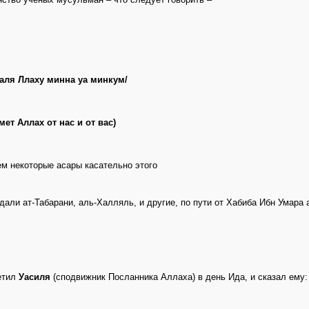
аля Ллаху минна уа минкум/
мет Аллах от нас и от вас)
м некоторые асары касательно этого
дали ат-Табарани, аль-Халляль, и другие, по пути от Хабиба Ибн Умара ал
етил
Уасиля
(сподвижник Посланника Аллаха) в день Ида, и сказал ему: 