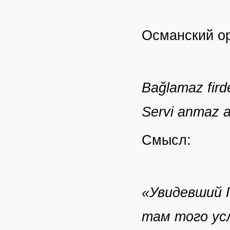
Османский ор
Bağlamaz fird
Servi anmaz an
Смысл:
«Увидевший Г
там того ус