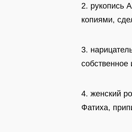
2. рукопись 
копиями, сд
3. нарицател
собственное
4. женский р
Фатиха, прип