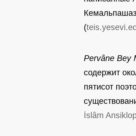
Кемальпашаза
(
teis.yesevi.ed
Pervâne Bey
содержит око
пятисот поэт
существовани
İslâm Ansiklop