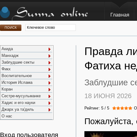
Главная
Правда ли
Акида
Манхадж
Фатиха не
Заблудшие секты
Фикх
Воспитательное
Заблудшие се
История Ислама
Коран
18 ИЮНЯ 2026
Сестре-мусульманке
Хадис и его науки
Рейтинг:
5
/
5
О
Джарх уа та'диль
О нас
Пожалуйста, 
Вход пользователя