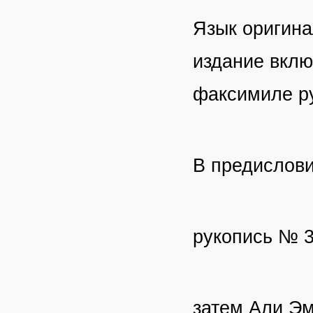
Язык оригина
издание вклю
факсимиле ру
В предислови
рукопись № 
затем Али Э