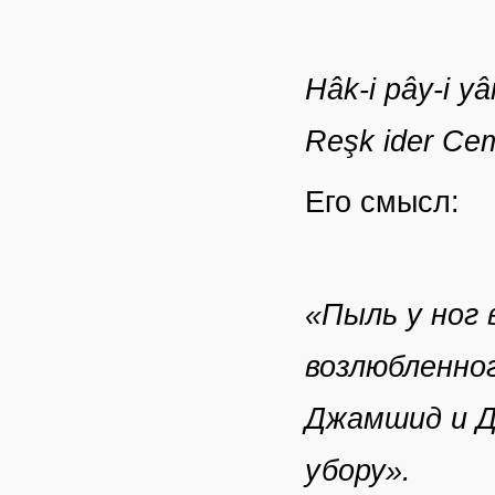
Hâk-i pây-i y
Reşk ider Ce
Его смысл:
«Пыль у ног 
возлюбленног
Джамшид и Д
убору».