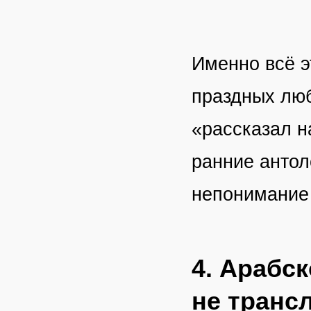
Именно всё э
праздных люб
«рассказал на
ранние антоло
непонимание 
4. Арабс
не транс