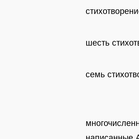
стихотворени
шесть стихот
семь стихотв
многочисленн
написанные А