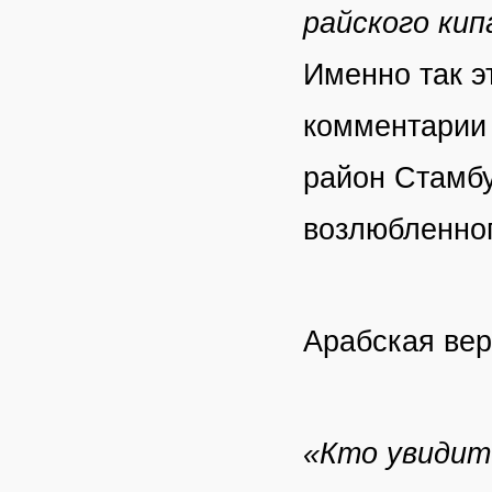
райского кип
Именно так э
комментарии Д
район Стамбу
возлюбленног
Арабская вер
«Кто увидит 