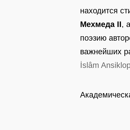
находится ст
Мехмеда II
, 
поэзию авторо
важнейших ра
İslâm Ansiklop
Академическа