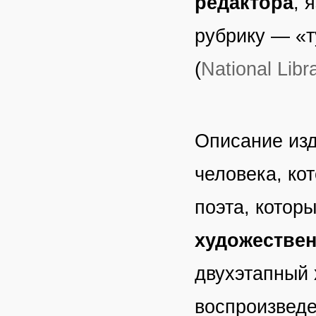
редактора
, 
рубрику — «т
(
National Libra
Описание изд
человека, ко
поэта, котор
художестве
двухэтапный 
воспроизведе