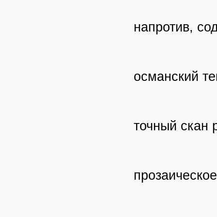
напротив, со
османский те
точный скан 
прозаическое